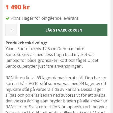
1 490 kr
Finns i lager för omgående leverans
LÄGG I VARUKORGEN
Produktbeskrivning:
Yaxell Santokukniv 12,5 cm Denna mindre
Santokukniv är med dess höga blad mycket väl
lämpad för både grönsaker, kött och fågel. Ordet
Santoku betyder just "tre användningar".
RAN är en kniv i 69 lager damaskerat stål. Den har en
kärna i hårt VG10-stål som varvas med 34 lager av ett
mjukare stål på vardera sida av kärnan. Dessa lager
slipas och poleras sedan ned successivt för att skapa
den vackra ådring som pryder bladen på alla knivar ur
RAN-serien. Själva ordet RAN är japanska och betyder
”den utmärkta”. Handtaget är tillverkat i svart Mikarta