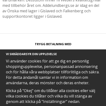
varumärken. Dessutom finner ni Webers kvalitetsgrillar
med tillbehör året om. Addelundbergs.se är idag en del
av Önska med lager i Gislaved och Falkenberg och
supportkontoret ligger i Gislaved.
TRYGG BETALNING MED​
VI SKRÄDDARSYR DIN UPPLEVELSE
Vi använder cookies för att ge dig en personlig
shoppingupplevelse, personanpassad annonsering
och för hålla våra webbplatser tillförlitliga och säkra.
SNABB LEVERANS MED
För detta ändamål samlar vi in information om
användarna, deras mönster och deras enheter.
Klicka på "Okej" om du tillåter alla cookies eller välj
vilka cookies du tillåter och vilka du vill stänga av
EN DEL AV
genom att klicka på "Inställningar" nedan.