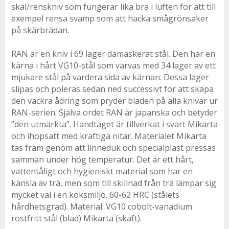
skal/renskniv som fungerar lika bra i luften för att till
exempel rensa svamp som att hacka smågrönsaker
på skärbrädan.
RAN är en kniv i 69 lager damaskerat stål. Den har en
kärna i hårt VG10-stål som varvas med 34 lager av ett
mjukare stål på vardera sida av kärnan. Dessa lager
slipas och poleras sedan ned successivt för att skapa
den vackra ådring som pryder bladen på alla knivar ur
RAN-serien. Själva ordet RAN är japanska och betyder
”den utmärkta”. Handtaget är tillverkat i svart Mikarta
och ihopsatt med kraftiga nitar. Materialet Mikarta
tas fram genom att linneduk och specialplast pressas
samman under hög temperatur. Det är ett hårt,
vattentåligt och hygieniskt material som har en
känsla av trä, men som till skillnad från trä lämpar sig
mycket väl i en köksmiljö. 60-62 HRC (stålets
hårdhetsgrad). Material: VG10 cobolt-vanadium
rostfritt stål (blad) Mikarta (skaft).