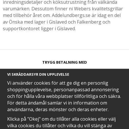
inredningsdetaljer och köksutrustning från välkända
varumärken. Dessutom finner ni Webers kvalitetsgrillar
med tillbehör året om. Addelundbergs.se är idag en del
av Önska med lager i Gislaved och Falkenberg och
supportkontoret ligger i Gislaved.
TRYGG BETALNING MED​
VI SKRÄDDARSYR DIN UPPLEVELSE
Vi använder cookies för att ge dig en personlig
shoppingupplevelse, personanpassad annonsering
och för hålla våra webbplatser tillförlitliga och säkra.
SNABB LEVERANS MED
För detta ändamål samlar vi in information om
användarna, deras mönster och deras enheter.
Klicka på "Okej" om du tillåter alla cookies eller välj
vilka cookies du tillåter och vilka du vill stänga av