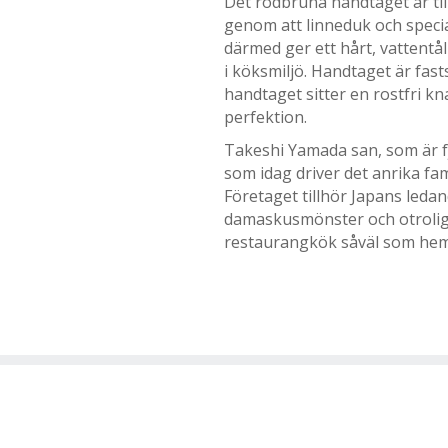
Det rödbruna handtaget är til
genom att linneduk och speci
därmed ger ett hårt, vattentål
i köksmiljö. Handtaget är fast
handtaget sitter en rostfri kna
perfektion.
Takeshi Yamada san, som är fj
som idag driver det anrika fam
Företaget tillhör Japans ledan
damaskusmönster och otroliga
restaurangkök såväl som hem