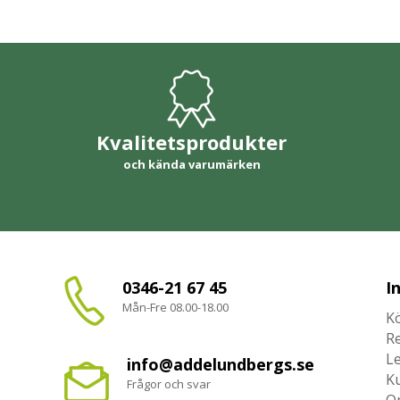
Kvalitetsprodukter
och kända varumärken
0346-21 67 45
I
Mån-Fre 08.00-18.00
Kö
R
L
info@addelundbergs.se
K
Frågor och svar