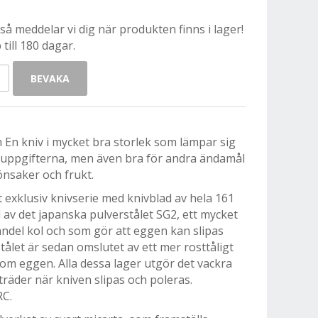
å meddelar vi dig när produkten finns i lager!
till 180 dagar.
BEVAKA
m En kniv i mycket bra storlek som lämpar sig
ngsuppgifterna, men även bra för andra ändamål
önsaker och frukt.
 exklusiv knivserie med knivblad av hela 161
ad av det japanska pulverstålet SG2, ett mycket
andel kol och som gör att eggen kan slipas
tålet är sedan omslutet av ett mer rosttåligt
a om eggen. Alla dessa lager utgör det vackra
der när kniven slipas och poleras.
RC.