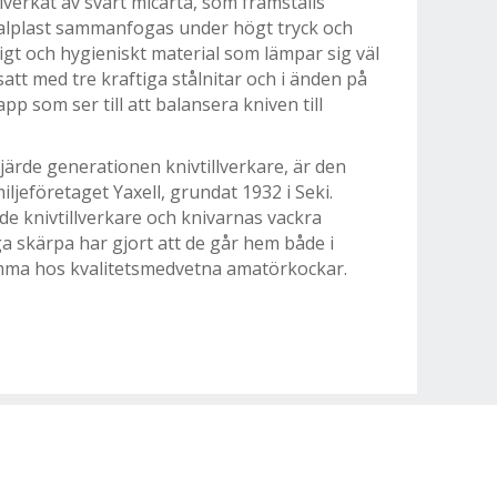
lverkat av svart micarta, som framställs
alplast sammanfogas under högt tryck och
igt och hygieniskt material som lämpar sig väl
satt med tre kraftiga stålnitar och i änden på
pp som ser till att balansera kniven till
ärde generationen knivtillverka­re, är den
iljeföretaget Yaxell, grundat 1932 i Seki.
de knivtillverkare och knivarnas vackra
 skärpa har gjort att de går hem både i
ma hos kvalitetsmedvetna amatörkockar.