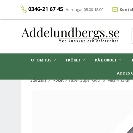
0346-21 67 45
Vardagar 08.00-18.00
Kontak
UTOMHUS
I KÖKET
PÅ BORDET
ADDES 
Startsida
I köket
Yaxell Super Gou 161 Allkniv 12 cm