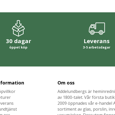
30 dagar
Leverans
öppet köp
3-5 arbetsdagar
nformation
Om oss
pvillkor
Addelundbergs är heminrednin
eturer
av 1800-talet. Vår första but
everans
2009 öppnades vår e-handel Ad
undtjänst
sortiment av glas, porslin, i