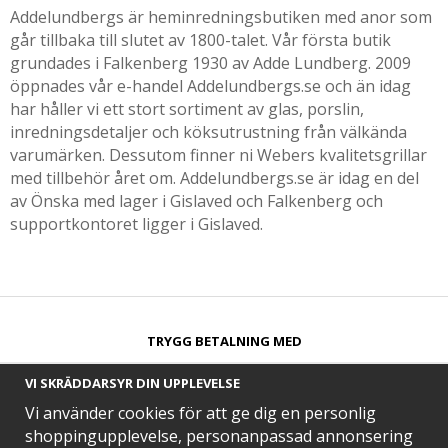
Addelundbergs är heminredningsbutiken med anor som
går tillbaka till slutet av 1800-talet. Vår första butik
grundades i Falkenberg 1930 av Adde Lundberg. 2009
öppnades vår e-handel Addelundbergs.se och än idag
har håller vi ett stort sortiment av glas, porslin,
inredningsdetaljer och köksutrustning från välkända
varumärken. Dessutom finner ni Webers kvalitetsgrillar
med tillbehör året om. Addelundbergs.se är idag en del
av Önska med lager i Gislaved och Falkenberg och
supportkontoret ligger i Gislaved.
TRYGG BETALNING MED​
VI SKRÄDDARSYR DIN UPPLEVELSE
Vi använder cookies för att ge dig en personlig
shoppingupplevelse, personanpassad annonsering