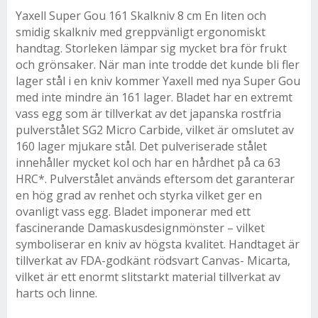
Yaxell Super Gou 161 Skalkniv 8 cm En liten och
smidig skalkniv med greppvänligt ergonomiskt
handtag. Storleken lämpar sig mycket bra för frukt
och grönsaker. När man inte trodde det kunde bli fler
lager stål i en kniv kommer Yaxell med nya Super Gou
med inte mindre än 161 lager. Bladet har en extremt
vass egg som är tillverkat av det japanska rostfria
pulverstålet SG2 Micro Carbide, vilket är omslutet av
160 lager mjukare stål. Det pulveriserade stålet
innehåller mycket kol och har en hårdhet på ca 63
HRC*. Pulverstålet används eftersom det garanterar
en hög grad av renhet och styrka vilket ger en
ovanligt vass egg. Bladet imponerar med ett
fascinerande Damaskusdesignmönster – vilket
symboliserar en kniv av högsta kvalitet. Handtaget är
tillverkat av FDA-godkänt rödsvart Canvas- Micarta,
vilket är ett enormt slitstarkt material tillverkat av
harts och linne.