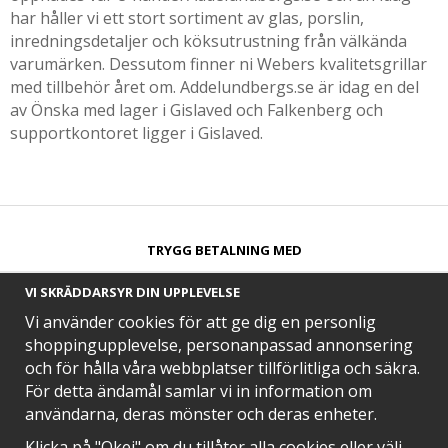
har håller vi ett stort sortiment av glas, porslin,
inredningsdetaljer och köksutrustning från välkända
varumärken. Dessutom finner ni Webers kvalitetsgrillar
med tillbehör året om. Addelundbergs.se är idag en del
av Önska med lager i Gislaved och Falkenberg och
supportkontoret ligger i Gislaved.
TRYGG BETALNING MED​
VI SKRÄDDARSYR DIN UPPLEVELSE
Vi använder cookies för att ge dig en personlig
shoppingupplevelse, personanpassad annonsering
och för hålla våra webbplatser tillförlitliga och säkra.
SNABB LEVERANS MED
För detta ändamål samlar vi in information om
användarna, deras mönster och deras enheter.
Klicka på "Okej" om du tillåter alla cookies eller välj