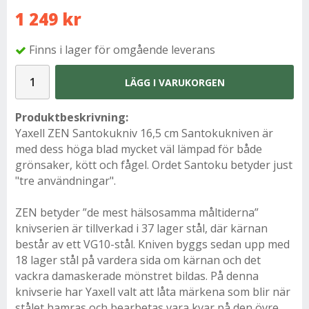
1 249 kr
Finns i lager för omgående leverans
LÄGG I VARUKORGEN
Produktbeskrivning:
Yaxell ZEN Santokukniv 16,5 cm Santokukniven är
med dess höga blad mycket väl lämpad för både
grönsaker, kött och fågel. Ordet Santoku betyder just
"tre användningar".
ZEN betyder ”de mest hälsosamma måltiderna”
knivserien är tillverkad i 37 lager stål, där kärnan
består av ett VG10-stål. Kniven byggs sedan upp med
18 lager stål på vardera sida om kärnan och det
vackra damaskerade mönstret bildas. På denna
knivserie har Yaxell valt att låta märkena som blir när
stålet hamras och bearbetas vara kvar på den övre