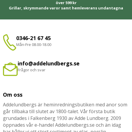
över 599 kr
Grillar, skrymmande varor samt hemleverans undantagna
0346-21 67 45
Mån-Fre 08.00-18.00
info@addelundbergs.se
Frågor och svar
Om oss
Addelundbergs är heminredningsbutiken med anor som
går tillbaka till slutet av 1800-talet. Vår första butik
grundades i Falkenberg 1930 av Adde Lundberg. 2009
öppnades vår e-handel Addelundbergs.se och än idag
har håller vi ett stort sortiment av glas, porslin,