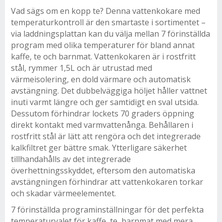
Vad sägs om en kopp te? Denna vattenkokare med
temperaturkontroll är den smartaste i sortimentet –
via laddningsplattan kan du välja mellan 7 förinställda
program med olika temperaturer för bland annat
kaffe, te och barnmat. Vattenkokaren är i rostfritt
stål, rymmer 1,5L och är utrustad med
värmeisolering, en dold värmare och automatisk
avstängning. Det dubbelväggiga höljet håller vattnet
inuti varmt längre och ger samtidigt en sval utsida.
Dessutom förhindrar lockets 70 graders öppning
direkt kontakt med varmvattenånga. Behållaren i
rostfritt stål är lätt att rengöra och det integrerade
kalkfiltret ger bättre smak. Ytterligare säkerhet
tillhandahålls av det integrerade
överhettningsskyddet, eftersom den automatiska
avstängningen förhindrar att vattenkokaren torkar
och skadar värmeelementet.
7 förinställda programinställningar för det perfekta
temperaturvalet för kaffe, te, barnmat med mera