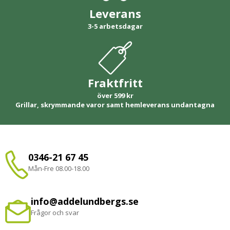
Leverans
3-5 arbetsdagar
Fraktfritt
över 599 kr
Grillar, skrymmande varor samt hemleverans undantagna
0346-21 67 45
Mån-Fre 08.00-18.00
info@addelundbergs.se
Frågor och svar