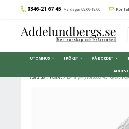
0346-21 67 45
Vardagar 08.00-18.00
Kontak
UTOMHUS
I KÖKET
PÅ BORDET
ADDES 
Startsida
I köket
Zwilling Miyabi 6000 MCT Gyutoh ko