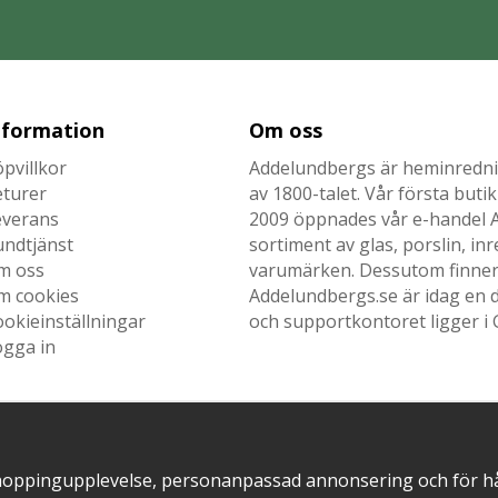
nformation
Om oss
pvillkor
Addelundbergs är heminrednin
eturer
av 1800-talet. Vår första but
everans
2009 öppnades vår e-handel Ad
undtjänst
sortiment av glas, porslin, i
m oss
varumärken. Dessutom finner n
m cookies
Addelundbergs.se är idag en d
okieinställningar
och supportkontoret ligger i 
ogga in
SNABB LEVERANS MED
EN DEL AV
hoppingupplevelse, personanpassad annonsering och för hålla