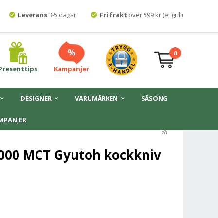
Leverans
3-5 dagar
Fri frakt
över 599 kr (ej grill)
0
Presenttips
Kampanjer
DESIGNER
VARUMÄRKEN
SÄSONG
MPANJER
6000 MCT Gyutoh kockkniv