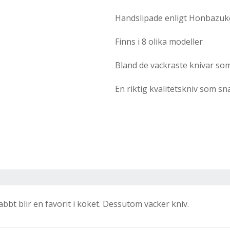
Handslipade enligt Honbazuk
Finns i 8 olika modeller
Bland de vackraste knivar so
En riktig kvalitetskniv som sna
bbt blir en favorit i köket. Dessutom vacker kniv.