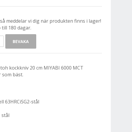
å meddelar vi dig när produkten finns i lager!
till 180 dagar.
BEVAKA
utoh kockkniv 20 cm MIYABI 6000 MCT
r som bäst.
ll 63HRCiSG2-stål
 stål