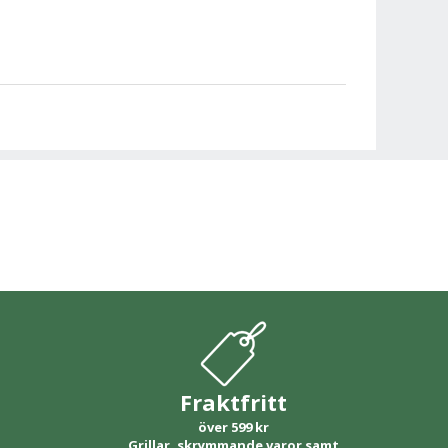
Fraktfritt
över 599 kr
Grillar, skrymmande varor samt