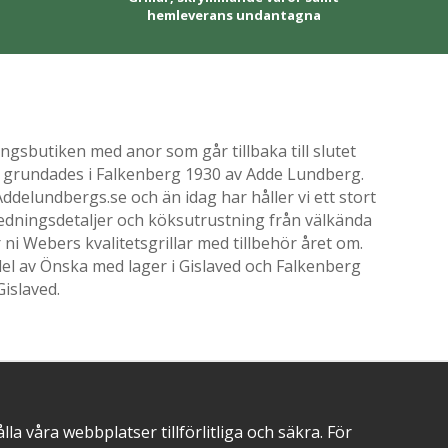
hemleverans undantagna
gsbutiken med anor som går tillbaka till slutet
ik grundades i Falkenberg 1930 av Adde Lundberg.
delundbergs.se och än idag har håller vi ett stort
nredningsdetaljer och köksutrustning från välkända
i Webers kvalitetsgrillar med tillbehör året om.
el av Önska med lager i Gislaved och Falkenberg
Gislaved.
POSITIVA OMDÖMEN PÅ
 våra webbplatser tillförlitliga och säkra. För