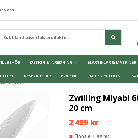
ta oss
TILLBEHÖR
DESIGN & INREDNING
ELARTIKLAR & MASKINER
OUTLET
RESERVDELAR
BÖCKER
LIMITED EDITION
KA
ckkniv 20 cm
Zwilling Miyabi 
20 cm
2 499 kr
Finns ej i lagret