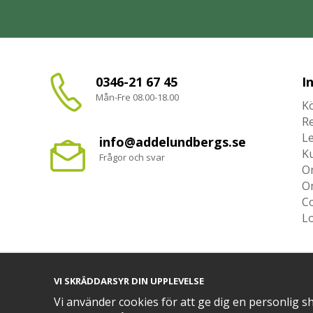
0346-21 67 45
I
Mån-Fre 08.00-18.00
Kö
R
L
info@addelundbergs.se
K
Frågor och svar
O
O
Co
L
VI SKRÄDDARSYR DIN UPPLEVELSE
TRYGG BETALNING MED​
Vi använder cookies för att ge dig en personlig s