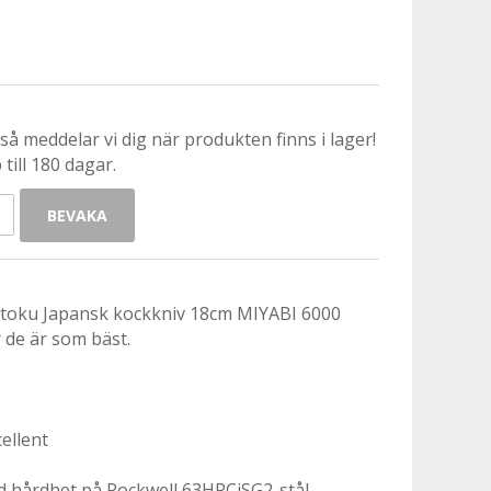
å meddelar vi dig när produkten finns i lager!
till 180 dagar.
BEVAKA
ntoku Japansk kockkniv 18cm MIYABI 6000
de är som bäst.
ellent
 hårdhet på Rockwell 63HRCiSG2-stål