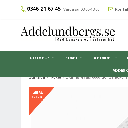
0346-21 67 45
Vardagar 08.00-18.00
Kontak
UTOMHUS
I KÖKET
PÅ BORDET
ADDES 
Startsida
I köket
Zwilling Miyabi 6000 MCT Santoku J
-40%
Rabatt