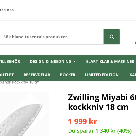
ta oss
TILLBEHÖR
DESIGN & INREDNING
ELARTIKLAR & MASKINER
OUTLET
RESERVDELAR
BÖCKER
LIMITED EDITION
KA
apansk kockkniv 18 cm
Zwilling Miyabi 
kockkniv 18 cm
1 999 kr
Du sparar
1 340 kr
(
40
%)