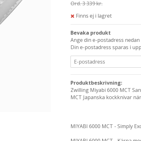
Ord.
3 339 kr.
Finns ej i lagret
Bevaka produkt
Ange din e-postadress nedan s
Din e-postadress sparas i upp 
Produktbeskrivning:
Zwilling Miyabi 6000 MCT Sa
MCT Japanska kockknivar när 
MIYABI 6000 MCT - Simply Exc
MIYABI 6000 MCT - Kärna med