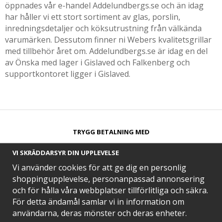
öppnades vår e-handel Addelundbergs.se och än idag
har håller vi ett stort sortiment av glas, porslin,
inredningsdetaljer och köksutrustning från välkända
varumärken. Dessutom finner ni Webers kvalitetsgrillar
med tillbehör året om. Addelundbergs.se är idag en del
av Önska med lager i Gislaved och Falkenberg och
supportkontoret ligger i Gislaved.
TRYGG BETALNING MED​
VI SKRÄDDARSYR DIN UPPLEVELSE
Vi använder cookies för att ge dig en personlig
shoppingupplevelse, personanpassad annonsering
och för hålla våra webbplatser tillförlitliga och säkra.
SNABB LEVERANS MED
För detta ändamål samlar vi in information om
användarna, deras mönster och deras enheter.