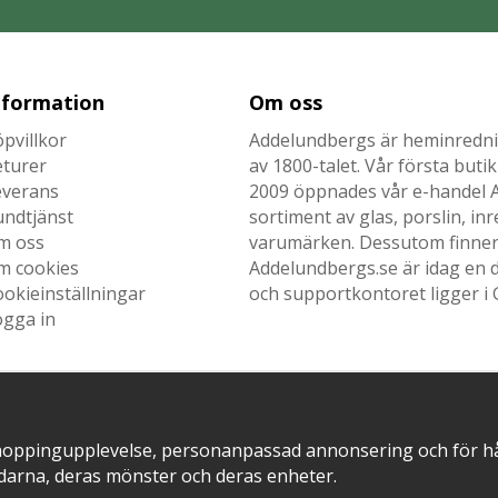
nformation
Om oss
pvillkor
Addelundbergs är heminrednin
eturer
av 1800-talet. Vår första but
everans
2009 öppnades vår e-handel Ad
undtjänst
sortiment av glas, porslin, i
m oss
varumärken. Dessutom finner n
m cookies
Addelundbergs.se är idag en d
okieinställningar
och supportkontoret ligger i 
ogga in
SNABB LEVERANS MED
EN DEL AV
hoppingupplevelse, personanpassad annonsering och för hålla
darna, deras mönster och deras enheter.