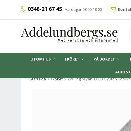
0346-21 67 45
Vardagar 08.00-18.00
Kontak
UTOMHUS
I KÖKET
PÅ BORDET
ADDES 
Startsida
I köket
Zwilling Miyabi 600D Gyutoh Kockkn