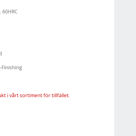
x. 60HRC
d
-Finishing
 i vårt sortiment för tillfället.