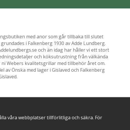
gsbutiken med anor som går tillbaka till slutet
ik grundades i Falkenberg 1930 av Adde Lundberg.
delundbergs.se och än idag har håller vi ett stort
nredningsdetaljer och köksutrustning från välkända
i Webers kvalitetsgrillar med tillbehör året om.
el av Önska med lager i Gislaved och Falkenberg
Gislaved.
POSITIVA OMDÖMEN PÅ
 våra webbplatser tillförlitliga och säkra. För