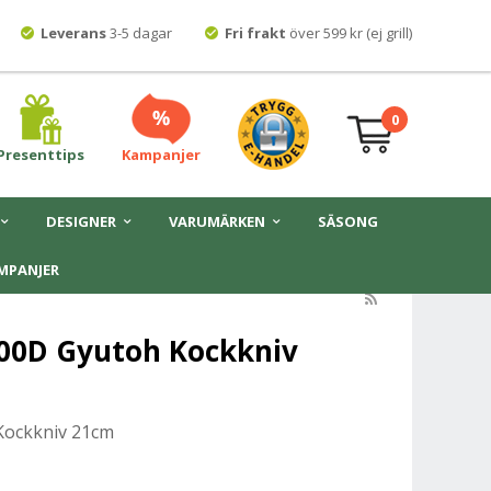
Leverans
3-5 dagar
Fri frakt
över 599 kr (ej grill)
0
Presenttips
Kampanjer
DESIGNER
VARUMÄRKEN
SÄSONG
MPANJER
600D Gyutoh Kockkniv
Kockkniv 21cm