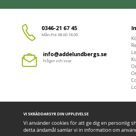
0346-21 67 45
I
Mån-Fre 08.00-18.00
Kö
R
L
info@addelundbergs.se
K
Frågor och svar
O
O
Co
L
VI SKRÄDDARSYR DIN UPPLEVELSE
TRYGG BETALNING MED​
Vi använder cookies för att ge dig en personlig s
detta ändamål samlar vi in information om använ