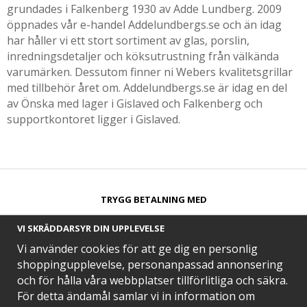
grundades i Falkenberg 1930 av Adde Lundberg. 2009
öppnades vår e-handel Addelundbergs.se och än idag
har håller vi ett stort sortiment av glas, porslin,
inredningsdetaljer och köksutrustning från välkända
varumärken. Dessutom finner ni Webers kvalitetsgrillar
med tillbehör året om. Addelundbergs.se är idag en del
av Önska med lager i Gislaved och Falkenberg och
supportkontoret ligger i Gislaved.
TRYGG BETALNING MED​
VI SKRÄDDARSYR DIN UPPLEVELSE
Vi använder cookies för att ge dig en personlig
shoppingupplevelse, personanpassad annonsering
och för hålla våra webbplatser tillförlitliga och säkra.
SNABB LEVERANS MED
För detta ändamål samlar vi in information om