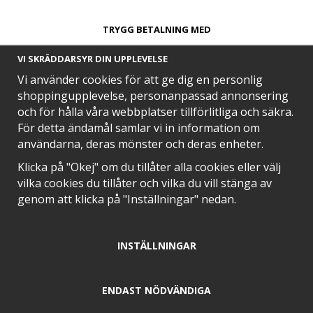
TRYGG BETALNING MED​
VI SKRÄDDARSYR DIN UPPLEVELSE
Vi använder cookies för att ge dig en personlig
shoppingupplevelse, personanpassad annonsering
och för hålla våra webbplatser tillförlitliga och säkra.
SNABB LEVERANS MED
För detta ändamål samlar vi in information om
användarna, deras mönster och deras enheter.
Klicka på "Okej" om du tillåter alla cookies eller välj
vilka cookies du tillåter och vilka du vill stänga av
EN DEL AV
genom att klicka på "Inställningar" nedan.
INSTÄLLNINGAR
POSITIVA OMDÖMEN PÅ
ENDAST NÖDVÄNDIGA