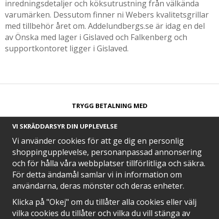
inredningsdetaljer och köksutrustning från välkända
varumärken. Dessutom finner ni Webers kvalitetsgrillar
med tillbehör året om. Addelundbergs.se är idag en del
av Önska med lager i Gislaved och Falkenberg och
supportkontoret ligger i Gislaved.
TRYGG BETALNING MED​
VI SKRÄDDARSYR DIN UPPLEVELSE
Vi använder cookies för att ge dig en personlig
shoppingupplevelse, personanpassad annonsering
och för hålla våra webbplatser tillförlitliga och säkra.
SNABB LEVERANS MED
För detta ändamål samlar vi in information om
användarna, deras mönster och deras enheter.
Klicka på "Okej" om du tillåter alla cookies eller välj
vilka cookies du tillåter och vilka du vill stänga av