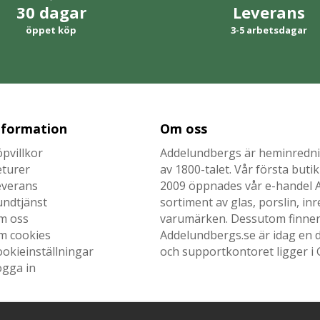
30 dagar
Leverans
öppet köp
3-5 arbetsdagar
nformation
Om oss
pvillkor
Addelundbergs är heminrednin
eturer
av 1800-talet. Vår första but
everans
2009 öppnades vår e-handel Ad
undtjänst
sortiment av glas, porslin, i
m oss
varumärken. Dessutom finner n
m cookies
Addelundbergs.se är idag en d
okieinställningar
och supportkontoret ligger i 
ogga in