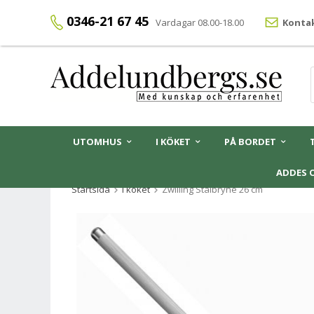
0346-21 67 45
Vardagar 08.00-18.00
Kontak
UTOMHUS
I KÖKET
PÅ BORDET
ADDES 
Startsida
I köket
Zwilling Stålbryne 26 cm