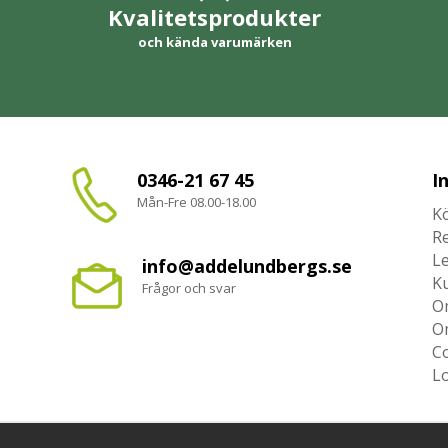
Kvalitetsprodukter
och kända varumärken
0346-21 67 45
I
Mån-Fre 08.00-18.00
Kö
R
L
info@addelundbergs.se
K
Frågor och svar
O
O
Co
L