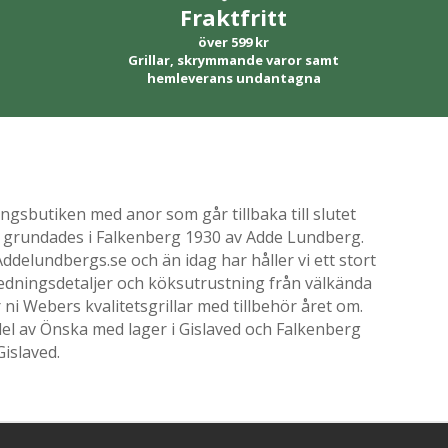
Fraktfritt
över 599 kr
Grillar, skrymmande varor samt
hemleverans undantagna
gsbutiken med anor som går tillbaka till slutet
ik grundades i Falkenberg 1930 av Adde Lundberg.
delundbergs.se och än idag har håller vi ett stort
nredningsdetaljer och köksutrustning från välkända
i Webers kvalitetsgrillar med tillbehör året om.
el av Önska med lager i Gislaved och Falkenberg
Gislaved.