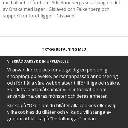
med tillbehör året om. Addelundbergs.se är idag en del
av Önska med lager i Gislaved och Falkenberg och
supportkontoret ligger i Gislaved.
TRYGG BETALNING MED​
VI SKRÄDDARSYR DIN UPPLEVELSE
Vi använder cookies för att ge dig en personlig
shoppingupplevelse, personanpassad annonsering
och för hålla våra webbplatser tillförlitliga och säkra.
SNABB LEVERANS MED
För detta ändamål samlar vi in information om
användarna, deras mönster och deras enheter.
Klicka på "Okej" om du tillåter alla cookies eller välj
vilka cookies du tillåter och vilka du vill stänga av
EN DEL AV
genom att klicka på "Inställningar" nedan.