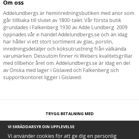
Om oss
Addelundbergs är heminredningsbutiken med anor som
går tillbaka till slutet av 1800-talet. Vår första butik
grundades i Falkenberg 1930 av Adde Lundberg. 2009
öppnades vår e-handel Addelundbergs.se och än idag
har håller vi ett stort sortiment av glas, porslin,
inredningsdetaljer och köksutrustning från välkända
varumärken. Dessutom finner ni Webers kvalitetsgrillar
med tillbehör året om. Addelundbergs.se är idag en del
av Önska med lager i Gislaved och Falkenberg och
supportkontoret ligger i Gislaved.
TRYGG BETALNING MED​
VI SKRÄDDARSYR DIN UPPLEVELSE
Vi använder cookies för att ge dig en personlig