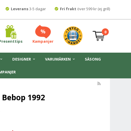
Leverans
3-5 dagar
Fri frakt
över 599 kr (ej grill)
0
Presenttips
Kampanjer
DESIGNER
VARUMÄRKEN
SÄSONG
MPANJER
 Bebop 1992
2