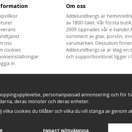
nformation
Om oss
pvillkor
Addelundbergs är heminrednin
eturer
av 1800-talet. Vår första but
everans
2009 öppnades vår e-handel Ad
undtjänst
sortiment av glas, porslin, i
m oss
varumärken. Dessutom finner n
m cookies
Addelundbergs.se är idag en d
okieinställningar
och supportkontoret ligger i 
ogga in
hoppingupplevelse, personanpassad annonsering och för hålla
SNABB LEVERANS MED
EN DEL AV
darna, deras mönster och deras enheter.
älj vilka cookies du tillåter och vilka du vill stänga av genom 
AR
ENDAST NÖDVÄNDIGA