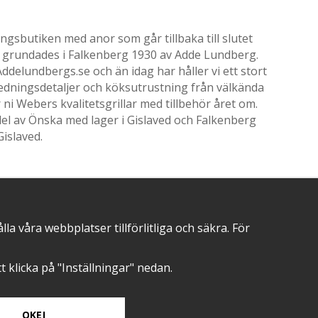
gsbutiken med anor som går tillbaka till slutet
ik grundades i Falkenberg 1930 av Adde Lundberg.
delundbergs.se och än idag har håller vi ett stort
nredningsdetaljer och köksutrustning från välkända
i Webers kvalitetsgrillar med tillbehör året om.
el av Önska med lager i Gislaved och Falkenberg
Gislaved.
 våra webbplatser tillförlitliga och säkra. För
POSITIVA OMDÖMEN PÅ
att klicka på "Inställningar" nedan.
OKEJ