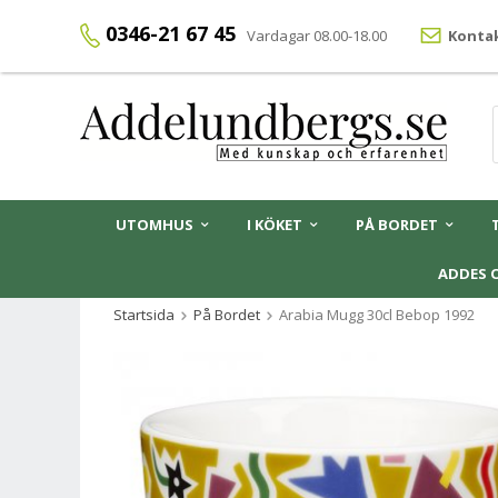
0346-21 67 45
Vardagar 08.00-18.00
Kontak
UTOMHUS
I KÖKET
PÅ BORDET
ADDES 
Startsida
På Bordet
Arabia Mugg 30cl Bebop 1992