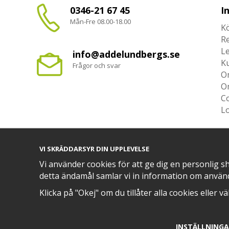
0346-21 67 45
I
Mån-Fre 08.00-18.00
Kö
R
L
info@addelundbergs.se
K
Frågor och svar
O
O
Co
L
VI SKRÄDDARSYR DIN UPPLEVELSE
Vi använder cookies för att ge dig en personlig s
TRYGG BETALNING MED​
detta ändamål samlar vi in information om använ
Klicka på "Okej" om du tillåter alla cookies eller v
INSTÄLLNING