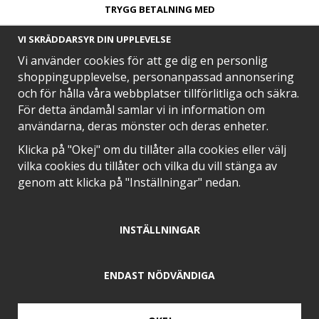
TRYGG BETALNING MED​
VI SKRÄDDARSYR DIN UPPLEVELSE
Vi använder cookies för att ge dig en personlig
shoppingupplevelse, personanpassad annonsering
och för hålla våra webbplatser tillförlitliga och säkra.
SNABB LEVERANS MED
För detta ändamål samlar vi in information om
användarna, deras mönster och deras enheter.
Klicka på "Okej" om du tillåter alla cookies eller välj
vilka cookies du tillåter och vilka du vill stänga av
EN DEL AV
genom att klicka på "Inställningar" nedan.
INSTÄLLNINGAR
POSITIVA OMDÖMEN PÅ
ENDAST NÖDVÄNDIGA