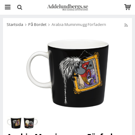
Startsida
På Bordet
Arabia Muminmugg Förfadern