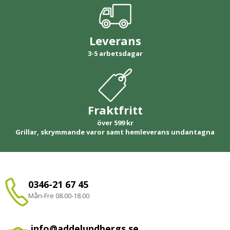
Leverans
3-5 arbetsdagar
Fraktfritt
över 599 kr
Grillar, skrymmande varor samt hemleverans undantagna
0346-21 67 45
Mån-Fre 08.00-18.00
info@addelundbergs.se