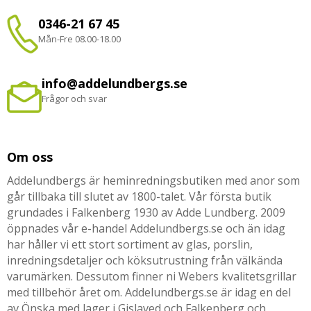
0346-21 67 45
Mån-Fre 08.00-18.00
info@addelundbergs.se
Frågor och svar
Om oss
Addelundbergs är heminredningsbutiken med anor som
går tillbaka till slutet av 1800-talet. Vår första butik
grundades i Falkenberg 1930 av Adde Lundberg. 2009
öppnades vår e-handel Addelundbergs.se och än idag
har håller vi ett stort sortiment av glas, porslin,
inredningsdetaljer och köksutrustning från välkända
varumärken. Dessutom finner ni Webers kvalitetsgrillar
med tillbehör året om. Addelundbergs.se är idag en del
av Önska med lager i Gislaved och Falkenberg och