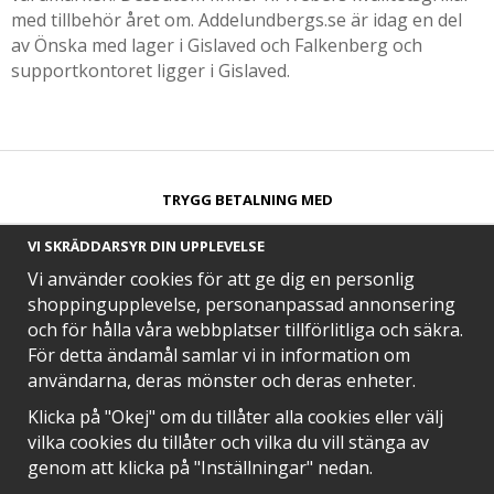
med tillbehör året om. Addelundbergs.se är idag en del
av Önska med lager i Gislaved och Falkenberg och
supportkontoret ligger i Gislaved.
TRYGG BETALNING MED​
VI SKRÄDDARSYR DIN UPPLEVELSE
Vi använder cookies för att ge dig en personlig
shoppingupplevelse, personanpassad annonsering
och för hålla våra webbplatser tillförlitliga och säkra.
SNABB LEVERANS MED
För detta ändamål samlar vi in information om
användarna, deras mönster och deras enheter.
Klicka på "Okej" om du tillåter alla cookies eller välj
vilka cookies du tillåter och vilka du vill stänga av
EN DEL AV
genom att klicka på "Inställningar" nedan.