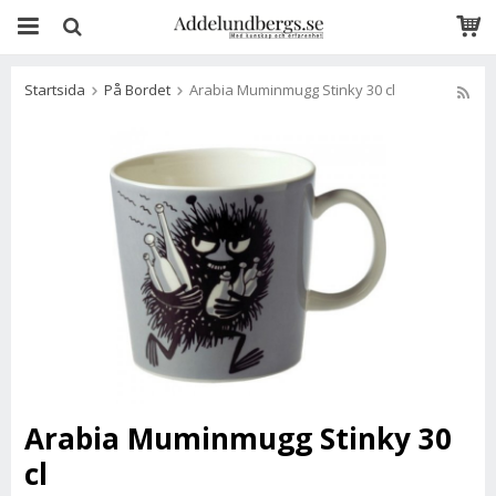
Startsida
På Bordet
Arabia Muminmugg Stinky 30 cl
Arabia Muminmugg Stinky 30
cl