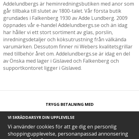
Addelundbergs är heminredningsbutiken med anor som
går tillbaka till slutet av 1800-talet. Vår första butik
grundades i Falkenberg 1930 av Adde Lundberg. 2009
öppnades vår e-handel Addelundbergs.se och än idag
har håller vi ett stort sortiment av glas, porslin,
inredningsdetaljer och köksutrustning från välkända
varumärken. Dessutom finner ni Webers kvalitetsgrillar
med tillbehör året om. Addelundbergs.se är idag en del
av Önska med lager i Gislaved och Falkenberg och
supportkontoret ligger i Gislaved.
TRYGG BETALNING MED​
VI SKRÄDDARSYR DIN UPPLEVELSE
Vi använder cookies för att ge dig en personlig
shoppingupplevelse, personanpassad annonsering