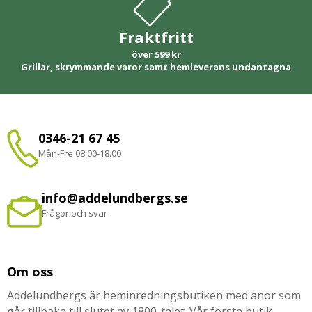
Fraktfritt
över 599 kr
Grillar, skrymmande varor samt hemleverans undantagna
0346-21 67 45
Mån-Fre 08.00-18.00
info@addelundbergs.se
Frågor och svar
Om oss
Addelundbergs är heminredningsbutiken med anor som
går tillbaka till slutet av 1800-talet. Vår första butik