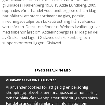
grundades i Falkenberg 1930 av Adde Lundberg. 2009
öppnades vår e-handel Addelundbergs.se och än idag
har håller vi ett stort sortiment av glas, porslin,
inredningsdetaljer och köksutrustning från välkända
varumärken. Dessutom finner ni Webers kvalitetsgrillar
med tillbehör året om. Addelundbergs.se är idag en del
av Önska med lager i Gislaved och Falkenberg och
supportkontoret ligger i Gislaved.
TRYGG BETALNING MED​
VI SKRÄDDARSYR DIN UPPLEVELSE
Vi använder cookies för att ge dig en personlig
shoppingupplevelse, personanpassad annonsering
och för hålla våra webbplatser tillförlitliga och säkra.
SNABB LEVERANS MED
För detta ändamål samlar vi in information om