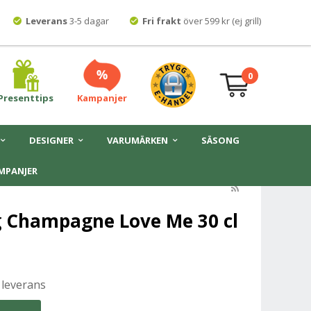
Leverans
3-5 dagar
Fri frakt
över 599 kr (ej grill)
0
Presenttips
Kampanjer
DESIGNER
VARUMÄRKEN
SÄSONG
MPANJER
g Champagne Love Me 30 cl
 leverans