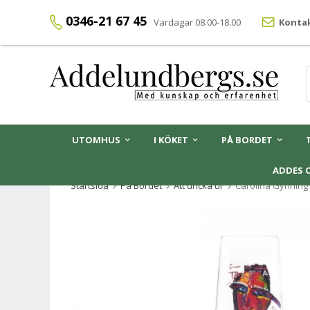
0346-21 67 45
Vardagar 08.00-18.00
Kontak
UTOMHUS
I KÖKET
PÅ BORDET
ADDES 
Startsida
På Bordet
Att dricka ur
Carolina Gynning