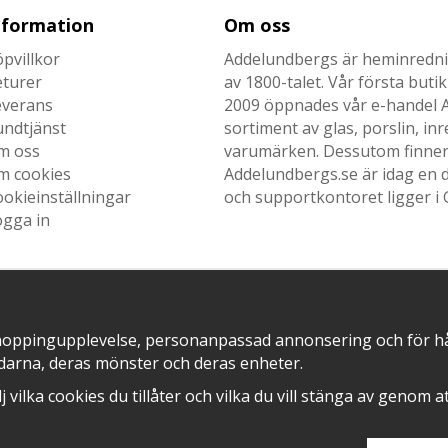
nformation
Om oss
pvillkor
Addelundbergs är heminrednin
eturer
av 1800-talet. Vår första but
everans
2009 öppnades vår e-handel Ad
undtjänst
sortiment av glas, porslin, i
m oss
varumärken. Dessutom finner n
m cookies
Addelundbergs.se är idag en d
okieinställningar
och supportkontoret ligger i 
ogga in
SNABB LEVERANS MED
EN DEL AV
hoppingupplevelse, personanpassad annonsering och för hålla
darna, deras mönster och deras enheter.
älj vilka cookies du tillåter och vilka du vill stänga av genom 