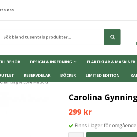
ta oss
TILLBEHÖR
DESIGN & INREDNING
ELARTIKLAR & MASKINER
OUTLET
RESERVDELAR
BÖCKER
LIMITED EDITION
KA
 Champagne Love Me 30 cl
Carolina Gynnin
299 kr
Finns i lager för omgående