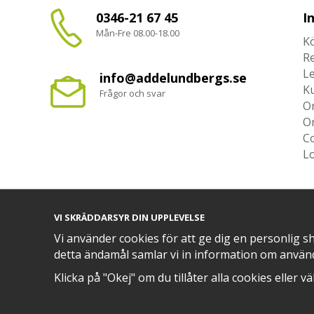
0346-21 67 45
I
Mån-Fre 08.00-18.00
Kö
R
L
info@addelundbergs.se
K
Frågor och svar
O
O
Co
L
VI SKRÄDDARSYR DIN UPPLEVELSE
TRYGG BETALNING MED​
Vi använder cookies för att ge dig en personlig s
detta ändamål samlar vi in information om använ
Klicka på "Okej" om du tillåter alla cookies eller v