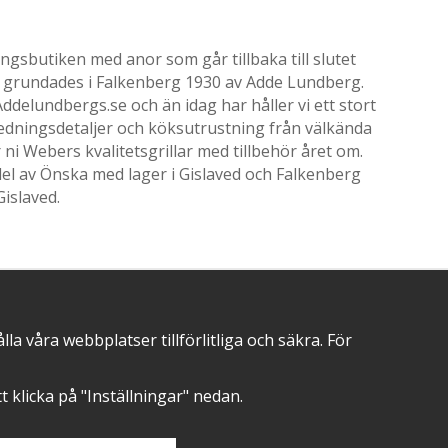
gsbutiken med anor som går tillbaka till slutet
ik grundades i Falkenberg 1930 av Adde Lundberg.
delundbergs.se och än idag har håller vi ett stort
nredningsdetaljer och köksutrustning från välkända
i Webers kvalitetsgrillar med tillbehör året om.
el av Önska med lager i Gislaved och Falkenberg
Gislaved.
POSITIVA OMDÖMEN PÅ
 våra webbplatser tillförlitliga och säkra. För
att klicka på "Inställningar" nedan.