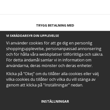
TRYGG BETALNING MED​
VI SKRÄDDARSYR DIN UPPLEVELSE
Vi använder cookies för att ge dig en personlig
shoppingupplevelse, personanpassad annonsering
och för hålla våra webbplatser tillförlitliga och säkra.
SNABB LEVERANS MED
För detta ändamål samlar vi in information om
användarna, deras mönster och deras enheter.
Klicka på "Okej" om du tillåter alla cookies eller välj
vilka cookies du tillåter och vilka du vill stänga av
EN DEL AV
genom att klicka på "Inställningar" nedan.
INSTÄLLNINGAR
POSITIVA OMDÖMEN PÅ