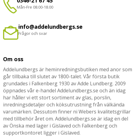
0346-21 67 45
Mån-Fre 08.00-18.00
info@addelundbergs.se
Frågor och svar
Om oss
Addelundbergs är heminredningsbutiken med anor som
går tillbaka till slutet av 1800-talet. Vår första butik
grundades i Falkenberg 1930 av Adde Lundberg. 2009
öppnades vår e-handel Addelundbergs.se och än idag
har håller vi ett stort sortiment av glas, porslin,
inredningsdetaljer och köksutrustning från välkända
varumärken. Dessutom finner ni Webers kvalitetsgrillar
med tillbehör året om. Addelundbergs.se är idag en del
av Önska med lager i Gislaved och Falkenberg och
supportkontoret ligger i Gislaved.