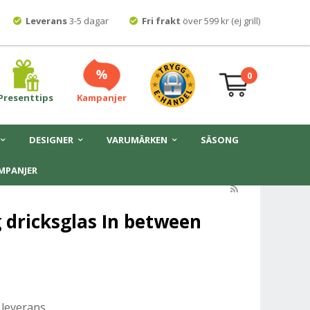
Leverans
3-5 dagar
Fri frakt
över 599 kr (ej grill)
0
Presenttips
Kampanjer
DESIGNER
VARUMÄRKEN
SÄSONG
MPANJER
 dricksglas In between
 leverans