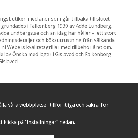
gsbutiken med anor som går tillbaka till slutet
ik grundades i Falkenberg 1930 av Adde Lundberg.
delundbergs.se och än idag har håller vi ett stort
nredningsdetaljer och köksutrustning från välkända
i Webers kvalitetsgrillar med tillbehör året om.
el av Önska med lager i Gislaved och Falkenberg
Gislaved.
POSITIVA OMDÖMEN PÅ
 våra webbplatser tillförlitliga och säkra. För
att klicka på "Inställningar" nedan.