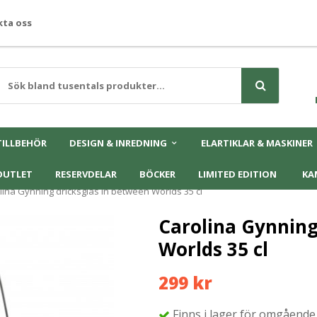
ta oss
TILLBEHÖR
DESIGN & INREDNING
ELARTIKLAR & MASKINER
OUTLET
RESERVDELAR
BÖCKER
LIMITED EDITION
KA
lina Gynning dricksglas In between Worlds 35 cl
Carolina Gynning
Worlds 35 cl
299 kr
Finns i lager för omgående