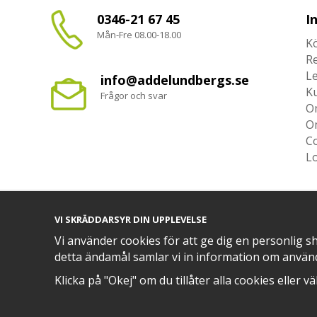
0346-21 67 45
I
Mån-Fre 08.00-18.00
Kö
R
L
info@addelundbergs.se
K
Frågor och svar
O
O
Co
L
VI SKRÄDDARSYR DIN UPPLEVELSE
TRYGG BETALNING MED​
Vi använder cookies för att ge dig en personlig s
detta ändamål samlar vi in information om använ
Klicka på "Okej" om du tillåter alla cookies eller v