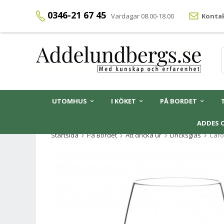
0346-21 67 45
Vardagar 08.00-18.00
Kontak
UTOMHUS
I KÖKET
PÅ BORDET
ADDES 
Startsida
På Bordet
Att dricka ur
Dricksglas
Caro