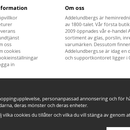
nformation
Om oss
pvillkor
Addelundbergs är heminrednin
eturer
av 1800-talet. Vår första but
everans
2009 öppnades vår e-handel Ad
undtjänst
sortiment av glas, porslin, i
m oss
varumärken. Dessutom finner n
m cookies
Addelundbergs.se är idag en d
okieinställningar
och supportkontoret ligger i 
ogga in
SNABB LEVERANS MED
EN DEL AV
hoppingupplevelse, personanpassad annonsering och för hålla
darna, deras mönster och deras enheter.
älj vilka cookies du tillåter och vilka du vill stänga av genom 