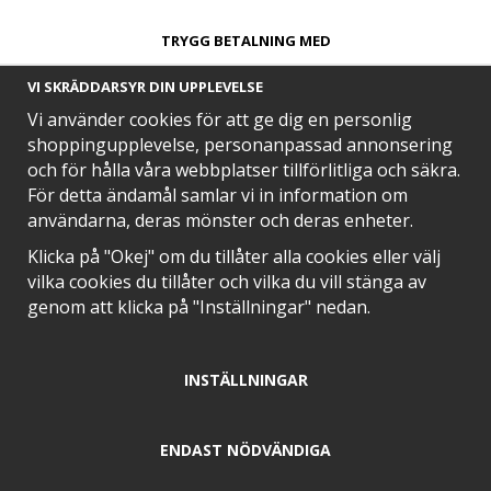
TRYGG BETALNING MED​
VI SKRÄDDARSYR DIN UPPLEVELSE
Vi använder cookies för att ge dig en personlig
shoppingupplevelse, personanpassad annonsering
och för hålla våra webbplatser tillförlitliga och säkra.
SNABB LEVERANS MED
För detta ändamål samlar vi in information om
användarna, deras mönster och deras enheter.
Klicka på "Okej" om du tillåter alla cookies eller välj
vilka cookies du tillåter och vilka du vill stänga av
EN DEL AV
genom att klicka på "Inställningar" nedan.
INSTÄLLNINGAR
POSITIVA OMDÖMEN PÅ
ENDAST NÖDVÄNDIGA