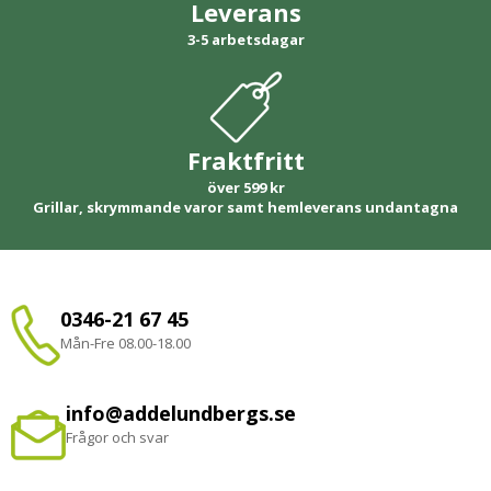
Leverans
3-5 arbetsdagar
Fraktfritt
över 599 kr
Grillar, skrymmande varor samt hemleverans undantagna
0346-21 67 45
Mån-Fre 08.00-18.00
info@addelundbergs.se
Frågor och svar