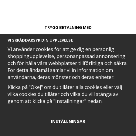
TRYGG BETALNING MED​
VI SKRÄDDARSYR DIN UPPLEVELSE
Vi använder cookies för att ge dig en personlig
shoppingupplevelse, personanpassad annonsering
och för hålla våra webbplatser tillförlitliga och säkra.
SNABB LEVERANS MED
För detta ändamål samlar vi in information om
användarna, deras mönster och deras enheter.
Klicka på "Okej" om du tillåter alla cookies eller välj
vilka cookies du tillåter och vilka du vill stänga av
EN DEL AV
genom att klicka på "Inställningar" nedan.
INSTÄLLNINGAR
POSITIVA OMDÖMEN PÅ