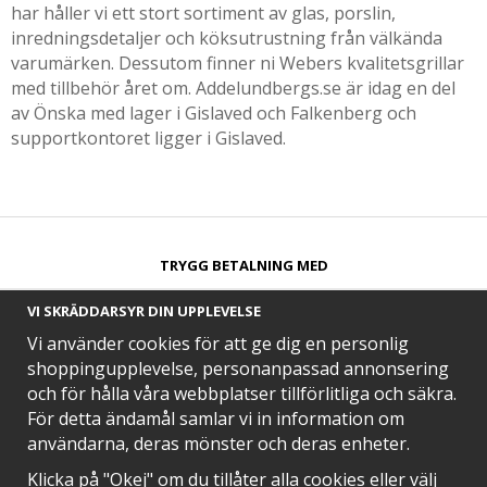
har håller vi ett stort sortiment av glas, porslin,
inredningsdetaljer och köksutrustning från välkända
varumärken. Dessutom finner ni Webers kvalitetsgrillar
med tillbehör året om. Addelundbergs.se är idag en del
av Önska med lager i Gislaved och Falkenberg och
supportkontoret ligger i Gislaved.
TRYGG BETALNING MED​
VI SKRÄDDARSYR DIN UPPLEVELSE
Vi använder cookies för att ge dig en personlig
shoppingupplevelse, personanpassad annonsering
och för hålla våra webbplatser tillförlitliga och säkra.
SNABB LEVERANS MED
För detta ändamål samlar vi in information om
användarna, deras mönster och deras enheter.
Klicka på "Okej" om du tillåter alla cookies eller välj