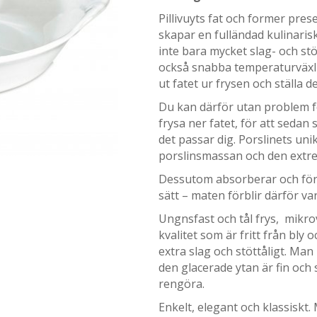
Pillivuyts fat och former pres
skapar en fulländad kulinarisk
inte bara mycket slag- och stöt
också snabba temperaturväxlin
ut fatet ur frysen och ställa d
Du kan därför utan problem f
frysa ner fatet, för att sedan
det passar dig. Porslinets uni
porslinsmassan och den extr
Dessutom absorberar och förde
sätt – maten förblir därför va
Ungnsfast och tål frys, mikr
kvalitet som är fritt från bly
extra slag och stöttåligt. Man 
den glacerade ytan är fin och s
rengöra.
Enkelt, elegant och klassiskt. M