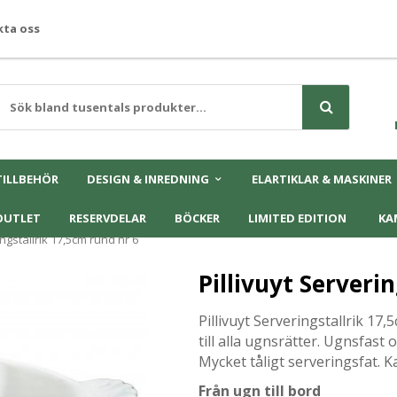
ta oss
TILLBEHÖR
DESIGN & INREDNING
ELARTIKLAR & MASKINER
OUTLET
RESERVDELAR
BÖCKER
LIMITED EDITION
KA
ingstallrik 17,5cm rund nr 6
Pillivuyt Serveri
Pillivuyt Serveringstallrik 17
till alla ugnsrätter. Ugnsfast
Mycket tåligt serveringsfat. Ka
Från ugn till bord