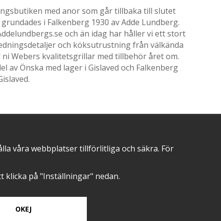
gsbutiken med anor som går tillbaka till slutet
ik grundades i Falkenberg 1930 av Adde Lundberg.
delundbergs.se och än idag har håller vi ett stort
nredningsdetaljer och köksutrustning från välkända
i Webers kvalitetsgrillar med tillbehör året om.
el av Önska med lager i Gislaved och Falkenberg
Gislaved.
POSITIVA OMDÖMEN PÅ
 våra webbplatser tillförlitliga och säkra. För
att klicka på "Inställningar" nedan.
OKEJ