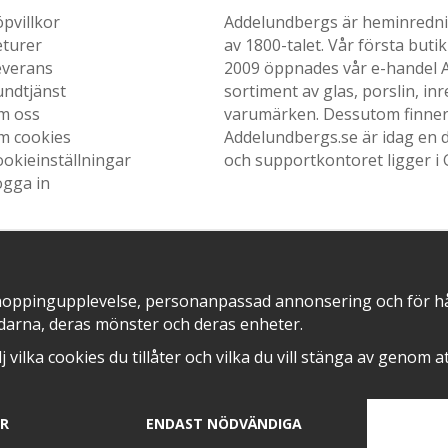
pvillkor
Addelundbergs är heminrednin
eturer
av 1800-talet. Vår första but
everans
2009 öppnades vår e-handel Ad
undtjänst
sortiment av glas, porslin, i
m oss
varumärken. Dessutom finner n
m cookies
Addelundbergs.se är idag en d
okieinställningar
och supportkontoret ligger i 
ogga in
SNABB LEVERANS MED
EN DEL AV
hoppingupplevelse, personanpassad annonsering och för hålla
darna, deras mönster och deras enheter.
älj vilka cookies du tillåter och vilka du vill stänga av genom 
AR
ENDAST NÖDVÄNDIGA