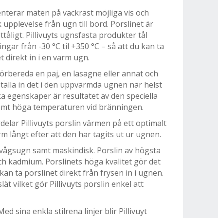
enterar maten på vackrast möjliga vis och
 upplevelse från ugn till bord. Porslinet är
tåligt. Pillivuyts ugnsfasta produkter tål
gar från -30 °C til +350 °C – så att du kan ta
et direkt in i en varm ugn.
örbereda en paj, en lasagne eller annat och
 ställa in det i den uppvärmda ugnen när helst
ka egenskaper är resultatet av den speciella
emt höga temperaturen vid bränningen.
lar Pillivuyts porslin värmen på ett optimalt
rm långt efter att den har tagits ut ur ugnen.
ovågsugn samt maskindisk. Porslin av högsta
 och kadmium. Porslinets höga kvalitet gör det
kan ta porslinet direkt från frysen in i ugnen.
lät vilket gör Pillivuyts porslin enkel att
ed sina enkla stilrena linjer blir Pillivuyt