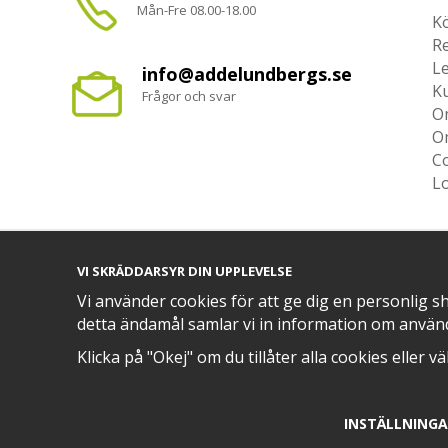
Mån-Fre 08.00-18.00
Kö
R
L
info@addelundbergs.se
K
Frågor och svar
O
O
Co
L
VI SKRÄDDARSYR DIN UPPLEVELSE
TRYGG BETALNING MED​
Vi använder cookies för att ge dig en personlig s
detta ändamål samlar vi in information om använ
Klicka på "Okej" om du tillåter alla cookies eller v
INSTÄLLNING