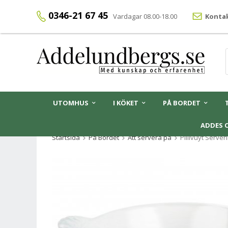
0346-21 67 45
Vardagar 08.00-18.00
Kontak
UTOMHUS
I KÖKET
PÅ BORDET
ADDES 
Startsida
På Bordet
Att servera på
Pillivuyt Server