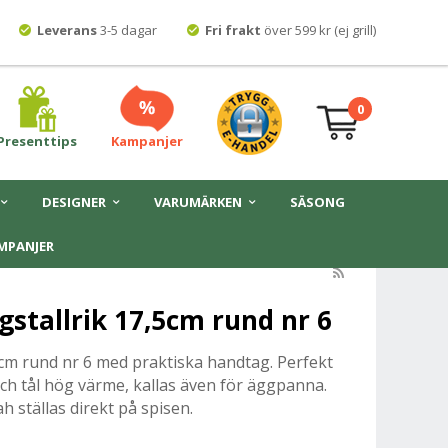
Leverans
3-5 dagar
Fri frakt
över 599 kr (ej grill)
0
Presenttips
Kampanjer
DESIGNER
VARUMÄRKEN
SÄSONG
MPANJER
ngstallrik 17,5cm rund nr 6
,5cm rund nr 6 med praktiska handtag. Perfekt
 och tål hög värme, kallas även för äggpanna.
h ställas direkt på spisen.