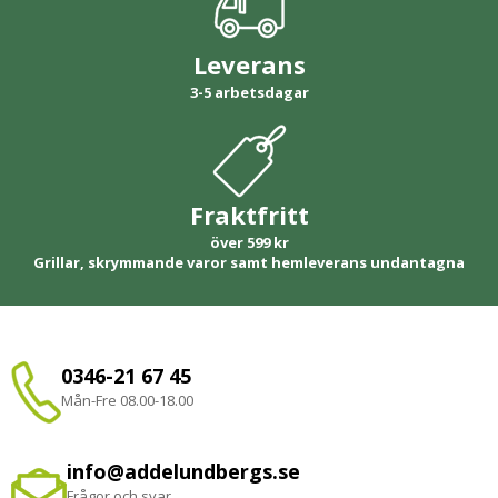
Leverans
3-5 arbetsdagar
Fraktfritt
över 599 kr
Grillar, skrymmande varor samt hemleverans undantagna
0346-21 67 45
Mån-Fre 08.00-18.00
info@addelundbergs.se
Frågor och svar