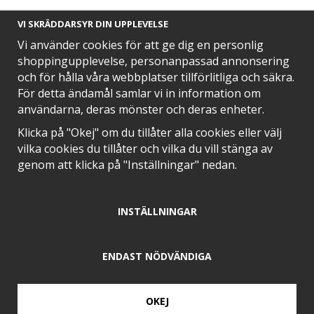
VI SKRÄDDARSYR DIN UPPLEVELSE
Vi använder cookies för att ge dig en personlig
shoppingupplevelse, personanpassad annonsering
och för hålla våra webbplatser tillförlitliga och säkra.
SNABB LEVERANS MED
För detta ändamål samlar vi in information om
användarna, deras mönster och deras enheter.
Klicka på "Okej" om du tillåter alla cookies eller välj
vilka cookies du tillåter och vilka du vill stänga av
EN DEL AV
genom att klicka på "Inställningar" nedan.
INSTÄLLNINGAR
POSITIVA OMDÖMEN PÅ
ENDAST NÖDVÄNDIGA
OKEJ