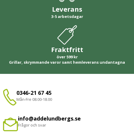
Leverans
3-5 arbetsdagar
Fraktfritt
över 599 kr
Grillar, skrymmande varor samt hemleverans undantagna
0346-21 67 45
Mån-Fre 08.00-18.00
info@addelundbergs.se
Frågor och svar