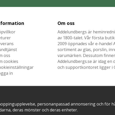
nformation
Om oss
pvillkor
Addelundbergs är heminrednin
eturer
av 1800-talet. Vår första but
everans
2009 öppnades vår e-handel Ad
undtjänst
sortiment av glas, porslin, i
m oss
varumärken. Dessutom finner n
m cookies
Addelundbergs.se är idag en d
okieinställningar
och supportkontoret ligger i 
ogga in
SNABB LEVERANS MED
EN DEL AV
hoppingupplevelse, personanpassad annonsering och för hålla
darna, deras mönster och deras enheter.