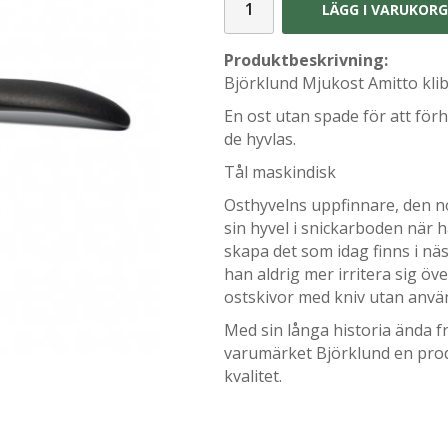
LÄGG I VARUKOR
Produktbeskrivning:
Björklund Mjukost Amitto klib
En ost utan spade för att förh
de hyvlas.
Tål maskindisk
Osthyvelns uppfinnare, den n
sin hyvel i snickarboden när h
skapa det som idag finns i n
han aldrig mer irritera sig öve
ostskivor med kniv utan använd
Med sin långa historia ända 
varumärket Björklund en pro
kvalitet.