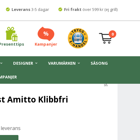
Leverans
3-5 dagar
Fri frakt
över 599 kr (ej grill)
0
Presenttips
Kampanjer
DESIGNER
VARUMÄRKEN
SÄSONG
MPANJER
t Amitto Klibbfri
 leverans