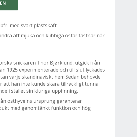
GEN
bfri med svart plastskaft
indra att mjuka och klibbiga ostar fastnar när
orska snickaren Thor Bjørklund, utgick från
an 1925 experimenterade och till slut lyckades
ästan varje skandinaviskt hem.Sedan behövde
r att han inte kunde skära tillräckligt tunna
e i stället sin kluriga uppfinning.
från osthyvelns ursprung garanterar
dukt med genomtänkt funktion och hög