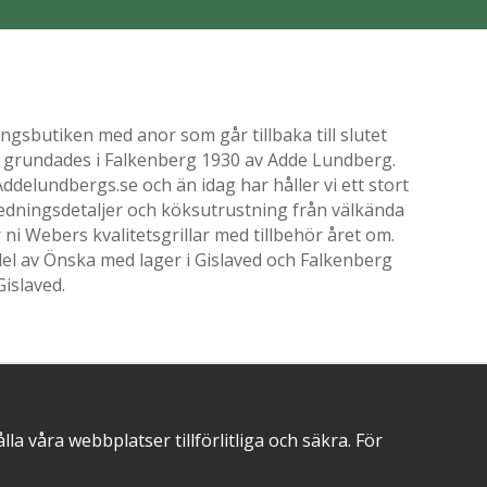
gsbutiken med anor som går tillbaka till slutet
ik grundades i Falkenberg 1930 av Adde Lundberg.
delundbergs.se och än idag har håller vi ett stort
nredningsdetaljer och köksutrustning från välkända
i Webers kvalitetsgrillar med tillbehör året om.
el av Önska med lager i Gislaved och Falkenberg
Gislaved.
POSITIVA OMDÖMEN PÅ
 våra webbplatser tillförlitliga och säkra. För