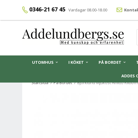
0346-21 67 45
Vardagar 08.00-18.00
Kontak
UTOMHUS
I KÖKET
PÅ BORDET
ADDES 
Startsida
På Bordet
Björklund Mjukost Amitto Klibbfri