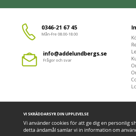
0346-21 67 45
I
Mån-Fre 08.00-18.00
Kö
R
L
info@addelundbergs.se
K
Frågor och svar
O
O
Co
L
VI SKRÄDDARSYR DIN UPPLEVELSE
TRYGG BETALNING MED​
Vi använder cookies för att ge dig en personlig s
detta ändamål samlar vi in information om använ