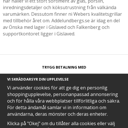
har håller vi ett stort sortiment av glas, porslin,
inredningsdetaljer och köksutrustning från välkända
varumärken. Dessutom finner ni Webers kvalitetsgrillar
med tillbehör året om. Addelundbergs.se är idag en del
av Önska med lager i Gislaved och Falkenberg och
supportkontoret ligger i Gislaved.
TRYGG BETALNING MED​
VI SKRÄDDARSYR DIN UPPLEVELSE
Vi använder cookies för att ge dig en personlig
shoppingupplevelse, personanpassad annonsering
och för hålla våra webbplatser tillförlitliga och säkra.
SNABB LEVERANS MED
För detta ändamål samlar vi in information om
användarna, deras mönster och deras enheter.
Klicka på "Okej" om du tillåter alla cookies eller välj