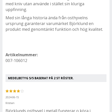
med kniv utan använde i stället sin kluriga
uppfinning.
Med sin långa historia ända från osthyvelns
ursprung garanterar varumärket Björklund en
produkt med genomtänkt funktion och hög kvalitet.
Artikelnummer:
007-106012
MEDELBETYG
5
/5 BASERAT PÅ
2
ST RÖSTER.
2024-06-15
Kristian
Björklunds osthyvel i metall fungerar o köra i