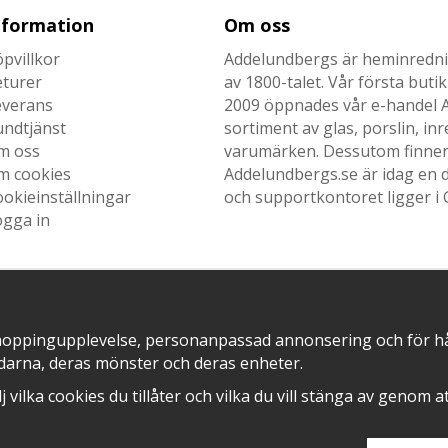
nformation
Om oss
pvillkor
Addelundbergs är heminrednin
eturer
av 1800-talet. Vår första but
everans
2009 öppnades vår e-handel Ad
undtjänst
sortiment av glas, porslin, i
m oss
varumärken. Dessutom finner n
m cookies
Addelundbergs.se är idag en d
okieinställningar
och supportkontoret ligger i 
ogga in
SNABB LEVERANS MED
EN DEL AV
hoppingupplevelse, personanpassad annonsering och för hålla
darna, deras mönster och deras enheter.
älj vilka cookies du tillåter och vilka du vill stänga av genom 