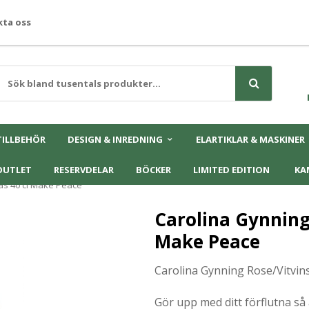
ta oss
TILLBEHÖR
DESIGN & INREDNING
ELARTIKLAR & MASKINER
OUTLET
RESERVDELAR
BÖCKER
LIMITED EDITION
KA
as 40 cl Make Peace
Carolina Gynning 
Make Peace
Carolina Gynning Rose/Vitvin
Gör upp med ditt förflutna så a