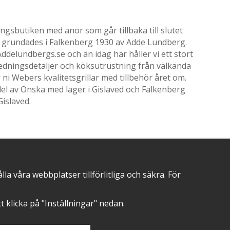
gsbutiken med anor som går tillbaka till slutet
ik grundades i Falkenberg 1930 av Adde Lundberg.
delundbergs.se och än idag har håller vi ett stort
nredningsdetaljer och köksutrustning från välkända
i Webers kvalitetsgrillar med tillbehör året om.
el av Önska med lager i Gislaved och Falkenberg
Gislaved.
POSITIVA OMDÖMEN PÅ
 våra webbplatser tillförlitliga och säkra. För
att klicka på "Inställningar" nedan.