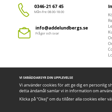
0346-21 67 45
I
Mån-Fre 08.00-18.00
Kö
R
L
info@addelundbergs.se
K
Frågor och svar
O
O
Co
L
VI SKRÄDDARSYR DIN UPPLEVELSE
TRYGG BETALNING MED​
Vi använder cookies för att ge dig en personlig s
detta ändamål samlar vi in information om använ
Klicka på "Okej" om du tillåter alla cookies eller v