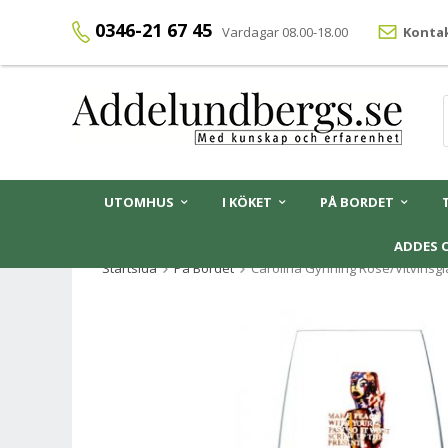
0346-21 67 45
Vardagar 08.00-18.00
Kontak
UTOMHUS
I KÖKET
PÅ BORDET
ADDES 
Startsida
På Bordet
Carolina Gynning Rose/Vitvinsgl