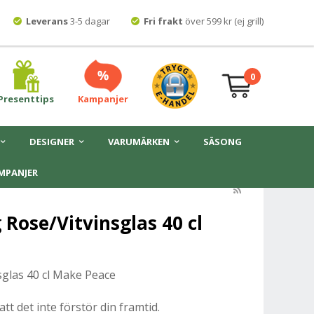
Leverans
3-5 dagar
Fri frakt
över 599 kr (ej grill)
0
Presenttips
Kampanjer
DESIGNER
VARUMÄRKEN
SÄSONG
MPANJER
Rose/Vitvinsglas 40 cl
sglas 40 cl Make Peace
tt det inte förstör din framtid.