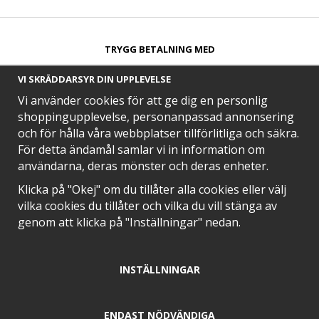
TRYGG BETALNING MED​
VI SKRÄDDARSYR DIN UPPLEVELSE
Vi använder cookies för att ge dig en personlig
shoppingupplevelse, personanpassad annonsering
och för hålla våra webbplatser tillförlitliga och säkra.
SNABB LEVERANS MED
För detta ändamål samlar vi in information om
användarna, deras mönster och deras enheter.
Klicka på "Okej" om du tillåter alla cookies eller välj
vilka cookies du tillåter och vilka du vill stänga av
EN DEL AV
genom att klicka på "Inställningar" nedan.
INSTÄLLNINGAR
POSITIVA OMDÖMEN PÅ
ENDAST NÖDVÄNDIGA