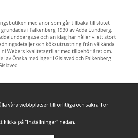
gsbutiken med anor som går tillbaka till slutet
ik grundades i Falkenberg 1930 av Adde Lundberg.
delundbergs.se och än idag har håller vi ett stort
nredningsdetaljer och köksutrustning från välkända
i Webers kvalitetsgrillar med tillbehör året om.
el av Önska med lager i Gislaved och Falkenberg
Gislaved.
 våra webbplatser tillförlitliga och säkra. För
POSITIVA OMDÖMEN PÅ
att klicka på "Inställningar" nedan.