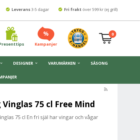
Leverans
3-5 dagar
Fri frakt
över 599 kr (ej grill)
0
Presenttips
Kampanjer
DESIGNER
VARUMÄRKEN
SÄSONG
MPANJER
 Vinglas 75 cl Free Mind
glas 75 cl En fri själ har vingar och vågar