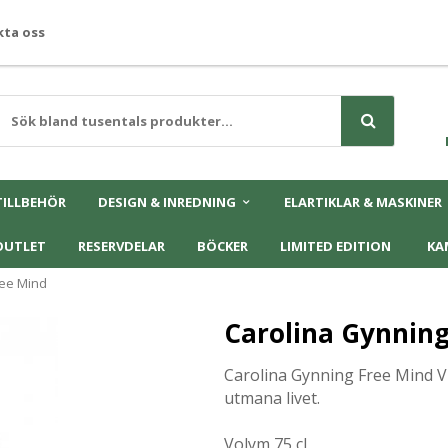
ta oss
TILLBEHÖR
DESIGN & INREDNING
ELARTIKLAR & MASKINER
OUTLET
RESERVDELAR
BÖCKER
LIMITED EDITION
KA
ree Mind
Carolina Gynning
Carolina Gynning Free Mind Vin
utmana livet.
Volym 75 cl