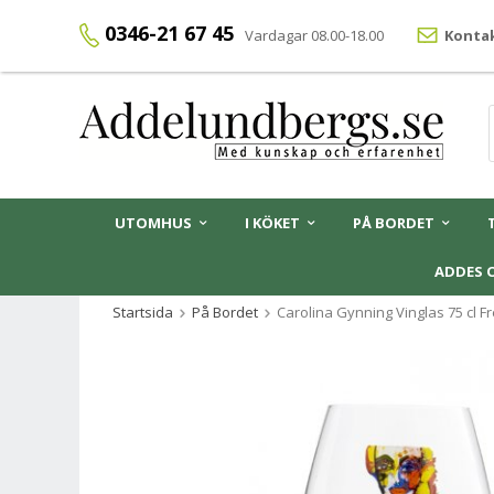
0346-21 67 45
Vardagar 08.00-18.00
Kontak
UTOMHUS
I KÖKET
PÅ BORDET
ADDES 
Startsida
På Bordet
Carolina Gynning Vinglas 75 cl F