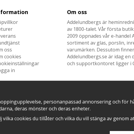
nformation
Om oss
pvillkor
Addelundbergs är heminrednin
eturer
av 1800-talet. Vår första but
everans
2009 öppnades vår e-handel Ad
undtjänst
sortiment av glas, porslin, i
m oss
varumärken. Dessutom finner n
m cookies
Addelundbergs.se är idag en d
okieinställningar
och supportkontoret ligger i 
ogga in
hoppingupplevelse, personanpassad annonsering och för hålla
SNABB LEVERANS MED
EN DEL AV
darna, deras mönster och deras enheter.
älj vilka cookies du tillåter och vilka du vill stänga av genom 