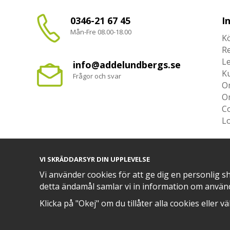
0346-21 67 45
I
Mån-Fre 08.00-18.00
Kö
R
L
info@addelundbergs.se
K
Frågor och svar
O
O
Co
L
VI SKRÄDDARSYR DIN UPPLEVELSE
Vi använder cookies för att ge dig en personlig s
TRYGG BETALNING MED​
detta ändamål samlar vi in information om använ
Klicka på "Okej" om du tillåter alla cookies eller v