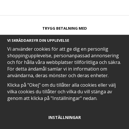
TRYGG BETALNING MED​
VI SKRÄDDARSYR DIN UPPLEVELSE
Vi använder cookies för att ge dig en personlig
shoppingupplevelse, personanpassad annonsering
och för hålla våra webbplatser tillförlitliga och säkra.
SNABB LEVERANS MED
För detta ändamål samlar vi in information om
användarna, deras mönster och deras enheter.
Klicka på "Okej" om du tillåter alla cookies eller välj
vilka cookies du tillåter och vilka du vill stänga av
EN DEL AV
genom att klicka på "Inställningar" nedan.
INSTÄLLNINGAR
POSITIVA OMDÖMEN PÅ