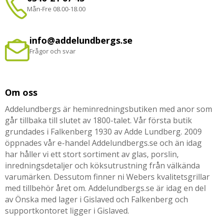
Mån-Fre 08.00-18.00
info@addelundbergs.se
Frågor och svar
Om oss
Addelundbergs är heminredningsbutiken med anor som
går tillbaka till slutet av 1800-talet. Vår första butik
grundades i Falkenberg 1930 av Adde Lundberg. 2009
öppnades vår e-handel Addelundbergs.se och än idag
har håller vi ett stort sortiment av glas, porslin,
inredningsdetaljer och köksutrustning från välkända
varumärken. Dessutom finner ni Webers kvalitetsgrillar
med tillbehör året om. Addelundbergs.se är idag en del
av Önska med lager i Gislaved och Falkenberg och
supportkontoret ligger i Gislaved.