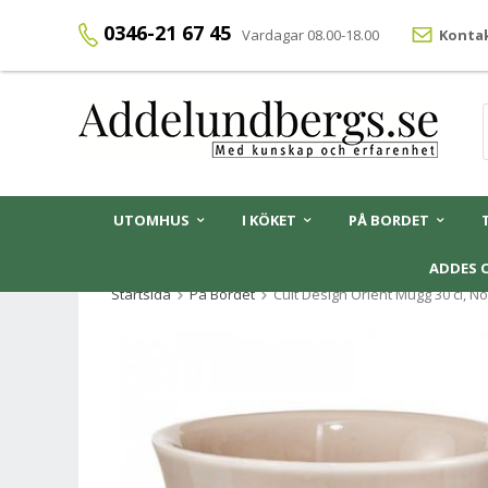
0346-21 67 45
Vardagar 08.00-18.00
Kontak
UTOMHUS
I KÖKET
PÅ BORDET
ADDES 
Startsida
På Bordet
Cult Design Orient Mugg 30 cl, N