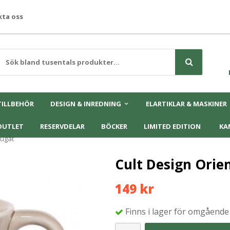
ta oss
TILLBEHÖR
DESIGN & INREDNING
ELARTIKLAR & MASKINER
OUTLET
RESERVDELAR
BÖCKER
LIMITED EDITION
KA
ougat
Cult Design Orie
149 kr
Finns i lager för omgående