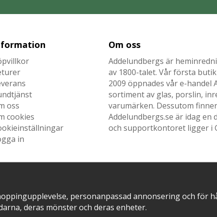
nformation
Om oss
pvillkor
Addelundbergs är heminrednin
eturer
av 1800-talet. Vår första but
everans
2009 öppnades vår e-handel Ad
undtjänst
sortiment av glas, porslin, i
m oss
varumärken. Dessutom finner n
m cookies
Addelundbergs.se är idag en d
okieinställningar
och supportkontoret ligger i 
ogga in
SNABB LEVERANS MED
EN DEL AV
hoppingupplevelse, personanpassad annonsering och för hålla
darna, deras mönster och deras enheter.