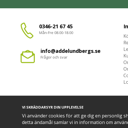
0346-21 67 45
I
Mån-Fre 08.00-18.00
Kö
R
L
info@addelundbergs.se
K
Frågor och svar
O
O
Co
L
VI SKRÄDDARSYR DIN UPPLEVELSE
TRYGG BETALNING MED​
Vi använder cookies för att ge dig en personlig s
detta ändamål samlar vi in information om använ