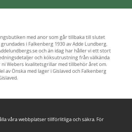
gsbutiken med anor som går tillbaka till slutet
ik grundades i Falkenberg 1930 av Adde Lundberg.
delundbergs.se och än idag har håller vi ett stort
nredningsdetaljer och köksutrustning från välkända
i Webers kvalitetsgrillar med tillbehör året om.
el av Önska med lager i Gislaved och Falkenberg
Gislaved.
POSITIVA OMDÖMEN PÅ
 våra webbplatser tillförlitliga och säkra. För