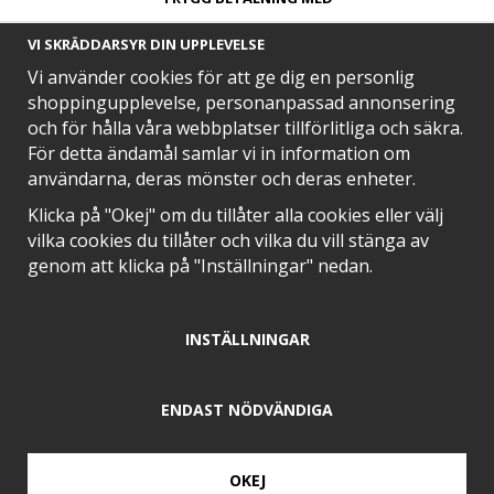
VI SKRÄDDARSYR DIN UPPLEVELSE
Vi använder cookies för att ge dig en personlig
shoppingupplevelse, personanpassad annonsering
och för hålla våra webbplatser tillförlitliga och säkra.
SNABB LEVERANS MED
För detta ändamål samlar vi in information om
användarna, deras mönster och deras enheter.
Klicka på "Okej" om du tillåter alla cookies eller välj
vilka cookies du tillåter och vilka du vill stänga av
EN DEL AV
genom att klicka på "Inställningar" nedan.
INSTÄLLNINGAR
POSITIVA OMDÖMEN PÅ
ENDAST NÖDVÄNDIGA
OKEJ