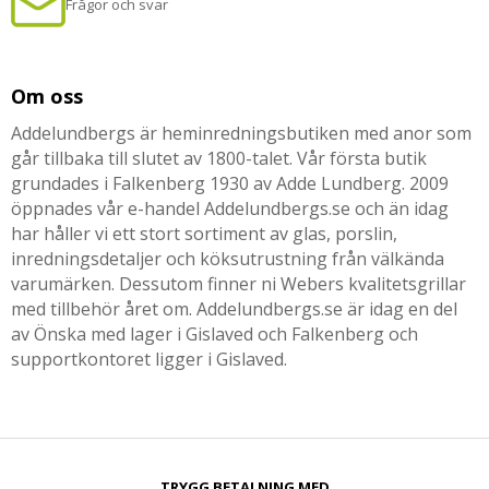
Frågor och svar
Om oss
Addelundbergs är heminredningsbutiken med anor som
går tillbaka till slutet av 1800-talet. Vår första butik
grundades i Falkenberg 1930 av Adde Lundberg. 2009
öppnades vår e-handel Addelundbergs.se och än idag
har håller vi ett stort sortiment av glas, porslin,
inredningsdetaljer och köksutrustning från välkända
varumärken. Dessutom finner ni Webers kvalitetsgrillar
med tillbehör året om. Addelundbergs.se är idag en del
av Önska med lager i Gislaved och Falkenberg och
supportkontoret ligger i Gislaved.
TRYGG BETALNING MED​