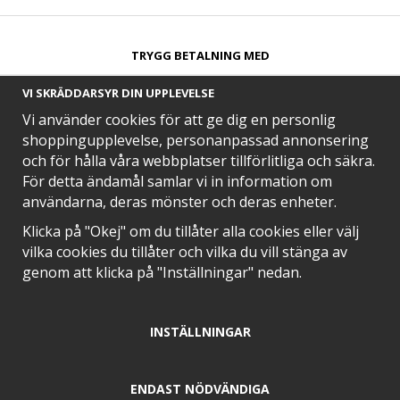
TRYGG BETALNING MED​
VI SKRÄDDARSYR DIN UPPLEVELSE
Vi använder cookies för att ge dig en personlig
shoppingupplevelse, personanpassad annonsering
och för hålla våra webbplatser tillförlitliga och säkra.
SNABB LEVERANS MED
För detta ändamål samlar vi in information om
användarna, deras mönster och deras enheter.
Klicka på "Okej" om du tillåter alla cookies eller välj
vilka cookies du tillåter och vilka du vill stänga av
EN DEL AV
genom att klicka på "Inställningar" nedan.
INSTÄLLNINGAR
POSITIVA OMDÖMEN PÅ
ENDAST NÖDVÄNDIGA