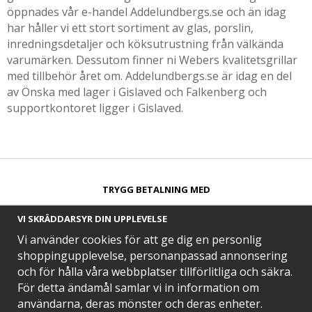
öppnades vår e-handel Addelundbergs.se och än idag
har håller vi ett stort sortiment av glas, porslin,
inredningsdetaljer och köksutrustning från välkända
varumärken. Dessutom finner ni Webers kvalitetsgrillar
med tillbehör året om. Addelundbergs.se är idag en del
av Önska med lager i Gislaved och Falkenberg och
supportkontoret ligger i Gislaved.
TRYGG BETALNING MED​
VI SKRÄDDARSYR DIN UPPLEVELSE
Vi använder cookies för att ge dig en personlig
shoppingupplevelse, personanpassad annonsering
och för hålla våra webbplatser tillförlitliga och säkra.
SNABB LEVERANS MED
För detta ändamål samlar vi in information om
användarna, deras mönster och deras enheter.