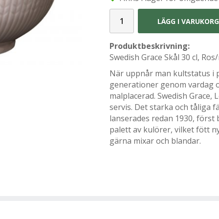
LÄGG I VARUKOR
Produktbeskrivning:
Swedish Grace Skål 30 cl, Ros
När uppnår man kultstatus i p
generationer genom vardag oc
malplacerad. Swedish Grace, 
servis. Det starka och tåliga 
lanserades redan 1930, först b
palett av kulörer, vilket fött
gärna mixar och blandar.