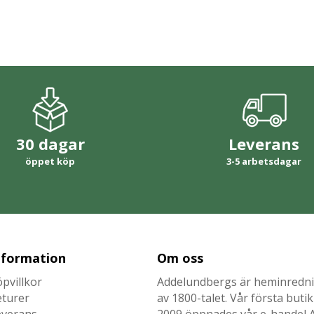
30 dagar
Leverans
öppet köp
3-5 arbetsdagar
nformation
Om oss
pvillkor
Addelundbergs är heminrednin
eturer
av 1800-talet. Vår första but