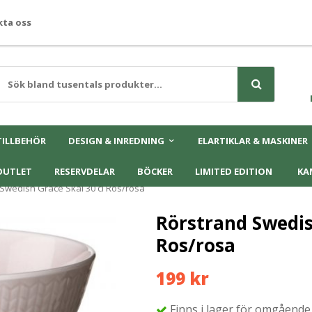
ta oss
TILLBEHÖR
DESIGN & INREDNING
ELARTIKLAR & MASKINER
OUTLET
RESERVDELAR
BÖCKER
LIMITED EDITION
KA
Swedish Grace Skål 30 cl Ros/rosa
Rörstrand Swedis
Ros/rosa
199 kr
Finns i lager för omgående