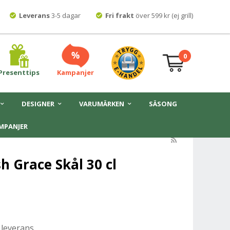
Leverans
3-5 dagar
Fri frakt
över 599 kr (ej grill)
0
Presenttips
Kampanjer
DESIGNER
VARUMÄRKEN
SÄSONG
MPANJER
h Grace Skål 30 cl
 leverans