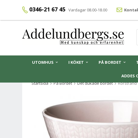
0346-21 67 45
Vardagar 08.00-18.00
Kontak
UTOMHUS
I KÖKET
PÅ BORDET
ADDES 
Startsida
På Bordet
Det dukade bordet
Rörstrand 