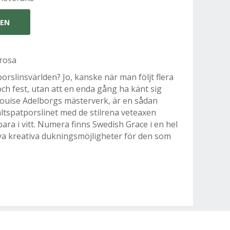
GEN
/rosa
orslinsvärlden? Jo, kanske när man följt flera
h fest, utan att en enda gång ha känt sig
Louise Adelborgs mästerverk, är en sådan
fältspatporslinet med de stilrena veteaxen
ara i vitt. Numera finns Swedish Grace i en hel
 nya kreativa dukningsmöjligheter för den som