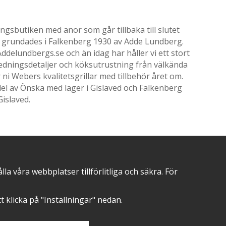
gsbutiken med anor som går tillbaka till slutet
ik grundades i Falkenberg 1930 av Adde Lundberg.
delundbergs.se och än idag har håller vi ett stort
nredningsdetaljer och köksutrustning från välkända
i Webers kvalitetsgrillar med tillbehör året om.
el av Önska med lager i Gislaved och Falkenberg
Gislaved.
POSITIVA OMDÖMEN PÅ
 våra webbplatser tillförlitliga och säkra. För
att klicka på "Inställningar" nedan.