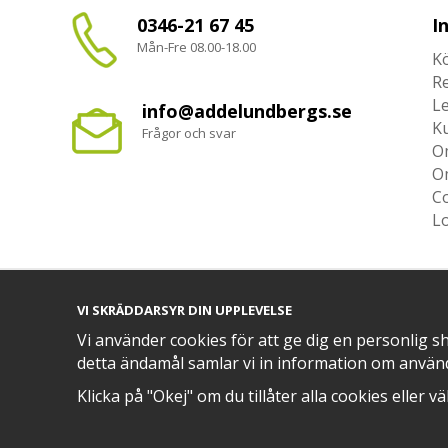
0346-21 67 45
I
Mån-Fre 08.00-18.00
Kö
R
L
info@addelundbergs.se
K
Frågor och svar
O
O
Co
L
VI SKRÄDDARSYR DIN UPPLEVELSE
TRYGG BETALNING MED​
Vi använder cookies för att ge dig en personlig s
detta ändamål samlar vi in information om använ
Klicka på "Okej" om du tillåter alla cookies eller v