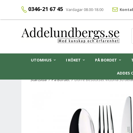
0346-21 67 45
Vardagar 08.00-18.00
Kontak
UTOMHUS
I KÖKET
PÅ BORDET
ADDES 
Startsida
På Bordet
Dorre Bestickset Victoria 30 dela