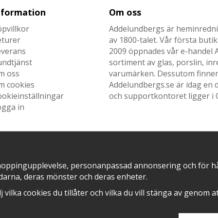
nformation
Om oss
pvillkor
Addelundbergs är heminrednin
eturer
av 1800-talet. Vår första but
everans
2009 öppnades vår e-handel Ad
undtjänst
sortiment av glas, porslin, i
m oss
varumärken. Dessutom finner n
m cookies
Addelundbergs.se är idag en d
okieinställningar
och supportkontoret ligger i 
ogga in
SNABB LEVERANS MED
EN DEL AV
hoppingupplevelse, personanpassad annonsering och för hålla
darna, deras mönster och deras enheter.
älj vilka cookies du tillåter och vilka du vill stänga av genom 