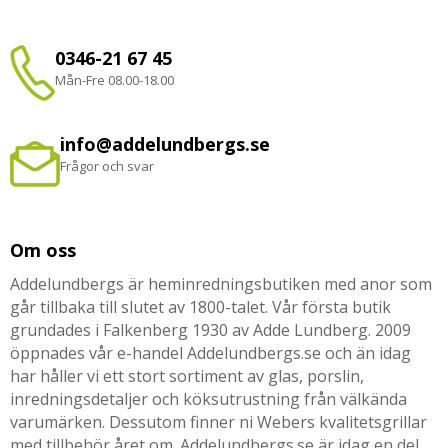
0346-21 67 45
Mån-Fre 08.00-18.00
info@addelundbergs.se
Frågor och svar
Om oss
Addelundbergs är heminredningsbutiken med anor som
går tillbaka till slutet av 1800-talet. Vår första butik
grundades i Falkenberg 1930 av Adde Lundberg. 2009
öppnades vår e-handel Addelundbergs.se och än idag
har håller vi ett stort sortiment av glas, porslin,
inredningsdetaljer och köksutrustning från välkända
varumärken. Dessutom finner ni Webers kvalitetsgrillar
med tillbehör året om. Addelundbergs.se är idag en del