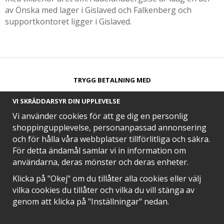
av Önska med lager i Gislaved och Falkenberg och
supportkontoret ligger i Gislaved.
TRYGG BETALNING MED​
VI SKRÄDDARSYR DIN UPPLEVELSE
Vi använder cookies för att ge dig en personlig
shoppingupplevelse, personanpassad annonsering
och för hålla våra webbplatser tillförlitliga och säkra.
SNABB LEVERANS MED
För detta ändamål samlar vi in information om
användarna, deras mönster och deras enheter.
Klicka på "Okej" om du tillåter alla cookies eller välj
vilka cookies du tillåter och vilka du vill stänga av
EN DEL AV
genom att klicka på "Inställningar" nedan.