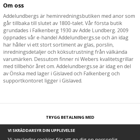
Om oss
Addelundbergs är heminredningsbutiken med anor som
går tillbaka till slutet av 1800-talet. Vår första butik
grundades i Falkenberg 1930 av Adde Lundberg. 2009
öppnades vår e-handel Addelundbergs.se och än idag
har håller vi ett stort sortiment av glas, porslin,
inredningsdetaljer och köksutrustning från välkända
varumärken. Dessutom finner ni Webers kvalitetsgrillar
med tillbehör året om. Addelundbergs.se är idag en del
av Önska med lager i Gislaved och Falkenberg och
supportkontoret ligger i Gislaved.
TRYGG BETALNING MED​
VI SKRÄDDARSYR DIN UPPLEVELSE
Vi använder cookies för att ge dig en personlig