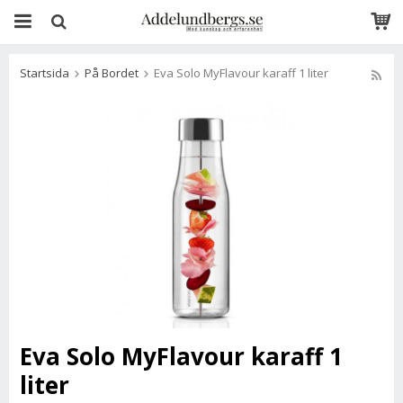
Startsida
På Bordet
Eva Solo MyFlavour karaff 1 liter
Eva Solo MyFlavour karaff 1
liter