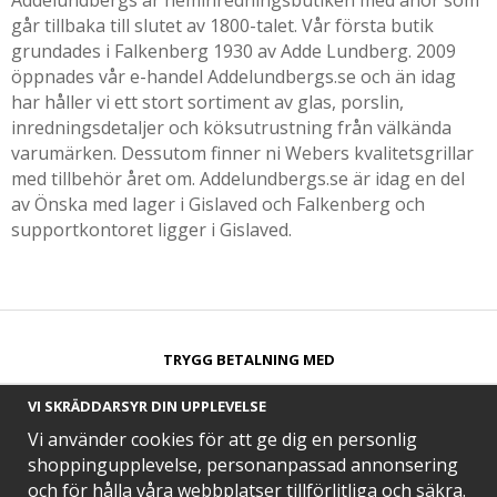
Addelundbergs är heminredningsbutiken med anor som
går tillbaka till slutet av 1800-talet. Vår första butik
grundades i Falkenberg 1930 av Adde Lundberg. 2009
öppnades vår e-handel Addelundbergs.se och än idag
har håller vi ett stort sortiment av glas, porslin,
inredningsdetaljer och köksutrustning från välkända
varumärken. Dessutom finner ni Webers kvalitetsgrillar
med tillbehör året om. Addelundbergs.se är idag en del
av Önska med lager i Gislaved och Falkenberg och
supportkontoret ligger i Gislaved.
TRYGG BETALNING MED​
VI SKRÄDDARSYR DIN UPPLEVELSE
Vi använder cookies för att ge dig en personlig
shoppingupplevelse, personanpassad annonsering
och för hålla våra webbplatser tillförlitliga och säkra.