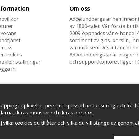
nformation
Om oss
pvillkor
Addelundbergs är heminrednin
eturer
av 1800-talet. Vår första but
everans
2009 öppnades vår e-handel Ad
undtjänst
sortiment av glas, porslin, i
m oss
varumärken. Dessutom finner n
m cookies
Addelundbergs.se är idag en d
okieinställningar
och supportkontoret ligger i 
ogga in
SNABB LEVERANS MED
EN DEL AV
hoppingupplevelse, personanpassad annonsering och för hålla
darna, deras mönster och deras enheter.
älj vilka cookies du tillåter och vilka du vill stänga av genom 