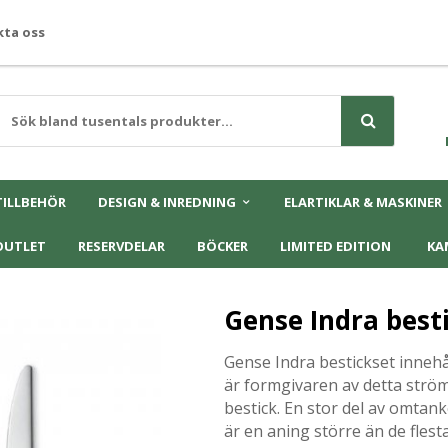
ta oss
TILLBEHÖR
DESIGN & INREDNING
ELARTIKLAR & MASKINER
OUTLET
RESERVDELAR
BÖCKER
LIMITED EDITION
KA
Gense Indra besti
Gense Indra bestickset innehål
är formgivaren av detta
ström
bestick. En stor del av omtan
är en aning större än de flesta 