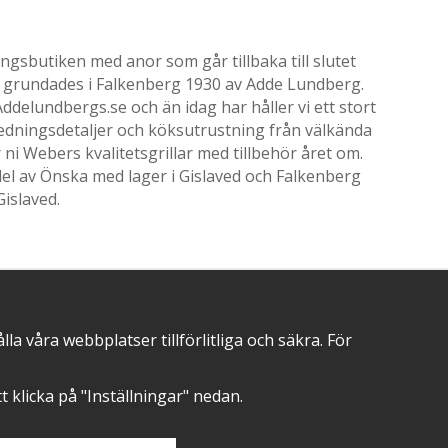
gsbutiken med anor som går tillbaka till slutet
ik grundades i Falkenberg 1930 av Adde Lundberg.
delundbergs.se och än idag har håller vi ett stort
nredningsdetaljer och köksutrustning från välkända
i Webers kvalitetsgrillar med tillbehör året om.
el av Önska med lager i Gislaved och Falkenberg
Gislaved.
POSITIVA OMDÖMEN PÅ
 våra webbplatser tillförlitliga och säkra. För
att klicka på "Inställningar" nedan.