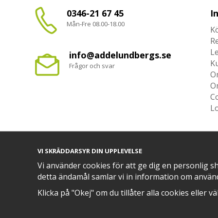
0346-21 67 45
I
Mån-Fre 08.00-18.00
Kö
R
L
info@addelundbergs.se
K
Frågor och svar
O
O
Co
L
VI SKRÄDDARSYR DIN UPPLEVELSE
TRYGG BETALNING MED​
Vi använder cookies för att ge dig en personlig s
detta ändamål samlar vi in information om använ
Klicka på "Okej" om du tillåter alla cookies eller v