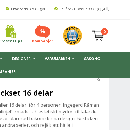
Leverans
3-5 dagar
Fri frakt
över 599 kr (ej grill)
0
Presenttips
Kampanjer
DESIGNER
VARUMÄRKEN
SÄSONG
MPANJER
ckset 16 delar
ler 16 delar, för 4 personer.
Ingegerd Råman
linjeformade och estetiskt mycket tilltalande
ke är placerad bakom denna design. Besticken
andra serier, och rejält att hålla i.