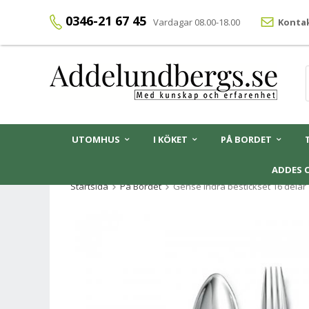
0346-21 67 45
Vardagar 08.00-18.00
Kontak
UTOMHUS
I KÖKET
PÅ BORDET
ADDES 
Startsida
På Bordet
Gense Indra bestickset 16 delar